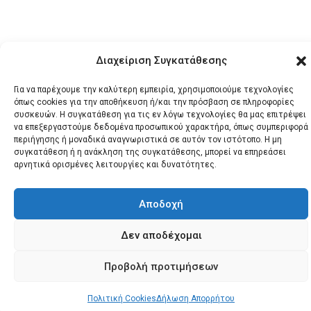
Διαχείριση Συγκατάθεσης
© 2026 Santonews - Όλα
Για να παρέχουμε την καλύτερη εμπειρία, χρησιμοποιούμε τεχνολογίες
τα δικαιώματα
όπως cookies για την αποθήκευση ή/και την πρόσβαση σε πληροφορίες
συσκευών. Η συγκατάθεση για τις εν λόγω τεχνολογίες θα μας επιτρέψει
κατοχυρωμένα.
να επεξεργαστούμε δεδομένα προσωπικού χαρακτήρα, όπως συμπεριφορά
περιήγησης ή μοναδικά αναγνωριστικά σε αυτόν τον ιστότοπο. Η μη
συγκατάθεση ή η ανάκληση της συγκατάθεσης, μπορεί να επηρεάσει
αρνητικά ορισμένες λειτουργίες και δυνατότητες.
Αποδοχή
Δεν αποδέχομαι
Προβολή προτιμήσεων
Πολιτική Cookies
Δήλωση Απορρήτου