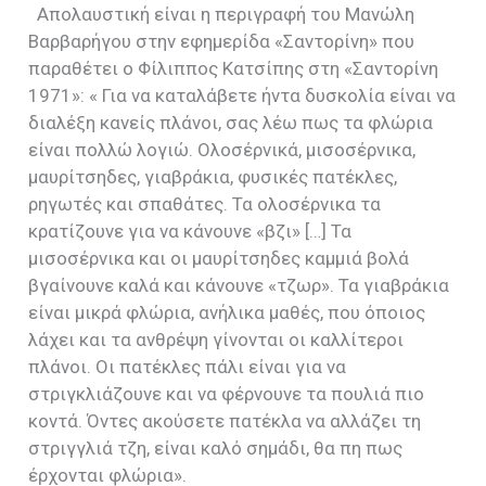
Απολαυστική είναι η περιγραφή του Μανώλη
Βαρβαρήγου στην εφημερίδα «Σαντορίνη» που
παραθέτει ο Φίλιππος Κατσίπης στη «Σαντορίνη
1971»: « Για να καταλάβετε ήντα δυσκολία είναι να
διαλέξη κανείς πλάνοι, σας λέω πως τα φλώρια
είναι πολλώ λογιώ. Ολοσέρνικά, μισοσέρνικα,
μαυρίτσηδες, γιαβράκια, φυσικές πατέκλες,
ρηγωτές και σπαθάτες. Τα ολοσέρνικα τα
κρατίζουνε για να κάνουνε «βζι» […] Τα
μισοσέρνικα και οι μαυρίτσηδες καμμιά βολά
βγαίνουνε καλά και κάνουνε «τζωρ». Τα γιαβράκια
είναι μικρά φλώρια, ανήλικα μαθές, που όποιος
λάχει και τα ανθρέψη γίνονται οι καλλίτεροι
πλάνοι. Οι πατέκλες πάλι είναι για να
στριγκλιάζουνε και να φέρνουνε τα πουλιά πιο
κοντά. Όντες ακούσετε πατέκλα να αλλάζει τη
στριγγλιά τζη, είναι καλό σημάδι, θα πη πως
έρχονται φλώρια».