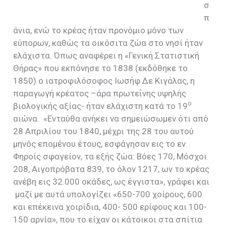
σ
π
άνια, ενώ το κρέας ήταν προνόμιο μόνο των
εύπορων, καθώς τα οικόσιτα ζώα στο νησί ήταν
ελάχιστα. Όπως αναφέρει η «Γενική Στατιστική
Θήρας» που εκπόνησε το 1838 (εκδόθηκε το
1850) ο ιατροφιλόσοφος Ιωσήφ Δε Κιγάλας, η
παραγωγή κρέατος –άρα πρωτεΐνης υψηλής
ο
βιολογικής αξίας- ήταν ελάχιστη κατά το 19
αιώνα.
«Ενταύθα ανήκει να σημειώσωμεν ότι από
28 Απριλίου του 1840, μέχρι της 28 του αυτού
μηνός επομένου έτους, εσφάγησαν εις το εν
Φηροίς σφαγείον, τα εξής ζώα: Βόες 170, Μόσχοι
208, Αιγοπρόβατα 839, το όλον 1217, ων το κρέας
ανέβη εις 32.000 οκάδες, ως έγγιστα», γράφει και
μαζί με αυτά υπολογίζει «650-700 χοίρους, 600
και επέκεινα χοιρίδια, 400- 500 ερίφους και 100-
150 αρνία», που το είχαν οι κάτοικοι στα σπίτια