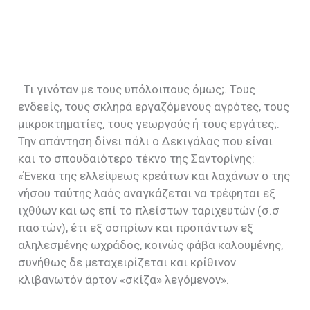
Τι γινόταν με τους υπόλοιπους όμως;. Τους
ενδεείς, τους σκληρά εργαζόμενους αγρότες, τους
μικροκτηματίες, τους γεωργούς ή τους εργάτες;.
Την απάντηση δίνει πάλι ο Δεκιγάλας που είναι
και το σπουδαιότερο τέκνο της Σαντορίνης:
«Ένεκα της ελλείψεως κρεάτων και λαχάνων ο της
νήσου ταύτης λαός αναγκάζεται να τρέφηται εξ
ιχθύων και ως επί το πλείστων ταριχευτών (σ.σ
παστών), έτι εξ οσπρίων και προπάντων εξ
αληλεσμένης ωχράδος, κοινώς φάβα καλουμένης,
συνήθως δε μεταχειρίζεται και κρίθινον
κλιβανωτόν άρτον «σκίζα» λεγόμενον».