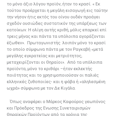
το μόνο άξιο λόγου προϊόν, ήταν το κρασί. « Εκ
τούτου προέρχεται η μεγάλη εισαγωγή εις ταύτην
την νήσον ήτις εκτός του οίνου ουδέν προάγει
σχεδόν ουσιώδες συστατικόν της υπάρξεως των
κατοίκων. Η ολίγη αυτής κριθή, μόλις επαρκεί επί
τρεις μήνας και πάντα τα υπόλοιπα αγοράζονται
έξωθεν».
Πρωταγωνιστής
λοιπόν μόνο το κρασί
το οποίο σύμφωνα πάντα με τον Ραγκαβή «μετά
μεγάλης εγκρατείας και μετριότητος,
μεταχειρίζονται οι Θηραίοι».
Από τα υπόλοιπα
προϊόντα, μόνο το κριθάρι –ήταν εκλεκτής
ποιότητας και το χρησιμοποιούσαν οι παλιές
ελληνικές ζυθοποιίες- και η φάβα ή «αληλεσμένη
ωχρά» σύμφωνα με τον Δε Κιγάλα.
Όπως αναφέρει ο Μάρκος Καφούρος γεωπόνος
και Πρόεδρος της
E
νωσης Συνεταιρισμών
Θηραϊκών Προϊόντων από τα χρόνια της