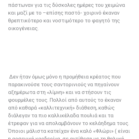
πάστωναν για τις δύσκολες ημέρες του χειμώνα
και μαζί με το –επίσης παστό- χοιρινό έκαναν
θρεπτικότερο και νοστιμότερο το φαγητό της
οικογένειας.
Δεν ήταν όμως μόνο η προμήθεια κρέατος που
παρακινούσε τους σαντορινιούς να πηγαίνουν
αξημέρωτα στη «λίμνη» και να στήσουν τις
φουρμέλες τους. Πολλοί από αυτούς το έκαναν
από καθαρά «καλλιτεχνική» διάθεση, καθώς
διάλεγαν τα πιο καλλικέλαδα πουλιά και τα
έτρεφαν για να απολαμβάνουν το κελάηδημα τους.
Όποιοι μάλιστα κατείχαν ένα καλό «Φλώρι» ( είναι
η αρσενική καρδερίνα, σε αντίθεση με τη θηλυκή