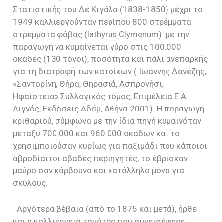
Στατιστικής του Δε Κιγάλα (1838-1850) μέχρι το
1949 καλλιεργούνταν περίπου 800 στρέμματα
στρεμματα φάβας (
lathyrus
Clymenum
)
με την
παραγωγή να κυμαίνεται γύρο στις 100.000
οκάδες (130 τόνοι), ποσότητα και πάλι ανεπαρκής
για τη διατροφή των κατοίκων ( Ιωάννης Δανέζης,
«Σαντορίνη, Θήρα, Θηρασιά, Ασπρονήσι,
Ηφαίστεια» Συλλογικός τόμος, Επιμέλεια Ε.Α.
Λιγνός, Εκδόσεις Αδάμ, Αθήνα 2001). Η παραγωγή
κριθαριού, σύμφωνα με την ίδια πηγή κυμαινόταν
μεταξύ 700.000 και 960.000 οκάδων και το
χρησιμποιούσαν κυρίως για παξιμάδι που κάποιοι
αβροδίαιτοι αβάδες περιηγητές, το έβρισκαν
μαύρο σαν κάρβουνο και κατάλληλο μόνο για
σκύλους.
Αργότερα βέβαια (από το 1875 και μετά), ήρθε
και η καλλιέργεια τομάτας που συνεισέφερε