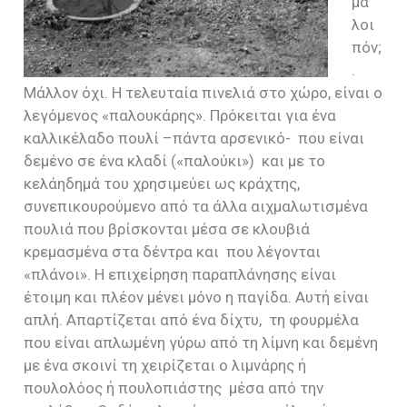
μα
λοι
πόν;
.
Μάλλον όχι. Η τελευταία πινελιά στο χώρο, είναι ο
λεγόμενος «παλουκάρης». Πρόκειται για ένα
καλλικέλαδο πουλί –πάντα αρσενικό-
που είναι
δεμένο σε ένα κλαδί («παλούκι»)
και με το
κελάηδημά του χρησιμεύει ως κράχτης,
συνεπικουρούμενο από τα άλλα αιχμαλωτισμένα
πουλιά που βρίσκονται μέσα σε κλουβιά
κρεμασμένα στα δέντρα και που λέγονται
«πλάνοι». Η επιχείρηση παραπλάνησης είναι
έτοιμη και πλέον μένει μόνο η παγίδα. Αυτή είναι
απλή. Απαρτίζεται από ένα δίχτυ,
τη φουρμέλα
που είναι απλωμένη γύρω από τη λίμνη και δεμένη
με ένα σκοινί τη χειρίζεται ο λιμνάρης ή
πουλολόος ή πουλοπιάστης
μέσα από την