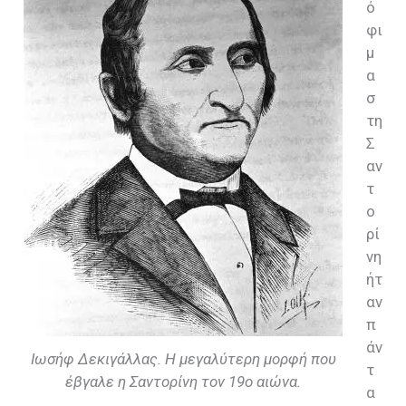
ό
φι
μ
α
σ
τη
Σ
αν
τ
ο
ρί
νη
ήτ
αν
π
άν
Ιωσήφ Δεκιγάλλας. Η μεγαλύτερη μορφή που
τ
έβγαλε η Σαντορίνη τον 19ο αιώνα.
α