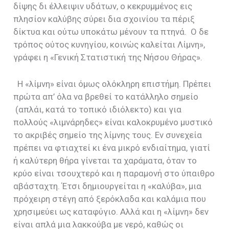
δίψης δι έλλειψιν υδάτων, ο κεκρυμμένος εις
πλησίον καλύβης σύρει δια σχοινίου τα πέριξ
δίκτυα και ούτω υποκάτω μένουν τα πτηνά.
Ο δε
τρόπος ούτος κυνηγίου, κοινώς καλείται Λίμνη»,
γράφει η «Γενική Στατιστική της Νήσου Θήρας».
Η «λίμνη» είναι όμως ολόκληρη επιστήμη. Πρέπει
πρώτα απ’ όλα να βρεθεί το κατάλληλο σημείο
(απλάι, κατά το τοπικό ιδιόλεκτο) και για
πολλούς «λιμνάρηδες» είναι καλοκρυμένο μυστικό
το ακριβές σημείο της λίμνης τους. Εν συνεχεία
πρέπει να φτιαχτεί κι ένα μικρό ενδιαίτημα, γιατί
ή καλύτερη θήρα γίνεται τα χαράματα, όταν το
κρύο είναι τσουχτερό και η παραμονή στο ύπαιθρο
αβάσταχτη. Έτσι δημιουργείται η «καλύβα», μια
πρόχειρη στέγη από ξερόκλαδα και καλάμια που
χρησιμεύει ως καταφύγιο. Αλλά και η «λίμνη» δεν
είναι απλά μια λακκούβα με νερό, καθώς οι