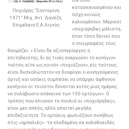
κατασκευασμένου και
Ποχιάρης “Σαντορίνη
πόχη κοινώς
1971” Μιχ. Αντ. Δανέζη.
καλουμένου». Μερικοί
Επιμέλεια Ε.Α.Λιγνός
«ποχιάρηδες μάλιστα,
ήταν τόσο δεινοί που
ο συγγραφέας τους
θαυμάζει: « Είναι δε αξιοπερίεργος η
επιτηδειότης, δι ης τινές ενεργούσι το κυνήγιον
τούτον, είτε ως κοινόν «ποχιάζουν», είς τούτους
είναι δυσκολώτατον να διαφύγει ο κυνηγούμενος
όρτυξ και οσάκις συμπέσει να υπάρχει άφθονον
κυνήγιον οι τοιούτοι δύνανται εντός μιας ημέρας
να συλάβωσιν επέκεινα των 150 ορτύγων». Ο
τρόπος που έπιαναν τα πουλιά οι «ποχιάρηδες»,
είναι μεν απλός, αλλά απαιτεί μεγάλη
επιδεξιότητα: Τα ορτύκια, φωλιάζουν συνήθως
στις «αμπελιές» -τα κλαδεμένα σε καλαθοειδές