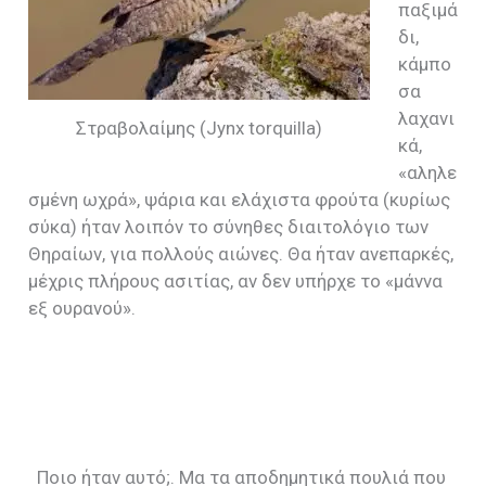
παξιμά
δι,
κάμπο
σα
λαχανι
Στραβολαίμης (Jynx torquilla)
κά,
«
αληλε
σμένη ωχρά», ψάρια και ελάχιστα φρούτα (κυρίως
σύκα) ήταν λοιπόν το σύνηθες διαιτολόγιο των
Θηραίων, για πολλούς αιώνες. Θα ήταν ανεπαρκές,
μέχρις πλήρους ασιτίας, αν δεν υπήρχε το «μάννα
εξ ουρανού».
Ποιο ήταν αυτό;. Μα τα αποδημητικά πουλιά που