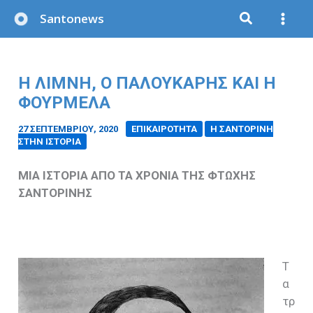
Μετάβαση
Santonews
στο
περιεχόμενο
Η ΛΙΜΝΗ, Ο ΠΑΛΟΥΚΑΡΗΣ ΚΑΙ Η
ΦΟΥΡΜΕΛΑ
27 ΣΕΠΤΕΜΒΡΊΟΥ, 2020
/
ΕΠΙΚΑΙΡΟΤΗΤΑ
Η ΣΑΝΤΟΡΙΝΗ
ΣΤΗΝ ΙΣΤΟΡΙΑ
ΜΙΑ ΙΣΤΟΡΙΑ ΑΠΟ ΤΑ ΧΡΟΝΙΑ ΤΗΣ ΦΤΩΧΗΣ
ΣΑΝΤΟΡΙΝΗΣ
Τ
α
τρ