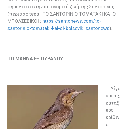
σημαντικά στην οικονομική ζωή της Σαντορίνης
(περισσότερα : ΤΟ ΣΑΝΤΟΡΙΝΙΟ ΤΟΜΑΤΑΚΙ ΚΑΙ ΟΙ
ΜΠΟΛΣΕΒΙΚΟΙ :
https://santonews.com/to-
santorinio-tomataki-kai-oi-bolseviki.santonews
).
ΤΟ ΜΑΝΝΑ ΕΞ ΟΥΡΑΝΟΥ
Λίγο
κρέας,
κατάξ
ερο
κρίθιν
ο