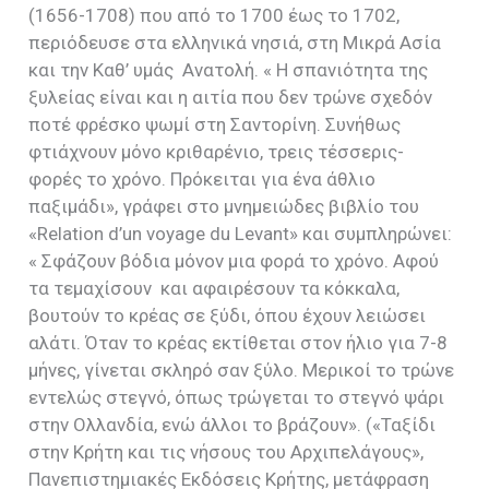
(1656-1708) που από το 1700 έως το 1702,
περιόδευσε στα ελληνικά νησιά, στη Μικρά Ασία
και την Καθ’ υμάς
Ανατολή. « Η σπανιότητα της
ξυλείας είναι και η αιτία που δεν τρώνε σχεδόν
ποτέ φρέσκο ψωμί στη Σαντορίνη. Συνήθως
φτιάχνουν μόνο κριθαρένιο, τρεις τέσσερις-
φορές το χρόνο. Πρόκειται για ένα άθλιο
παξιμάδι», γράφει στο μνημειώδες βιβλίο του
«Relation d’un voyage du Levant» και συμπληρώνει:
« Σφάζουν βόδια μόνον μια φορά το χρόνο. Αφού
τα τεμαχίσουν
και αφαιρέσουν τα κόκκαλα,
βουτούν το κρέας σε ξύδι, όπου έχουν λειώσει
αλάτι. Όταν το κρέας εκτίθεται στον ήλιο για 7-8
μήνες, γίνεται σκληρό σαν ξύλο. Μερικοί το τρώνε
εντελώς στεγνό, όπως τρώγεται το στεγνό ψάρι
στην Ολλανδία, ενώ άλλοι το βράζουν». («Ταξίδι
στην Κρήτη και τις νήσους του Αρχιπελάγους»,
Πανεπιστημιακές Εκδόσεις Κρήτης, μετάφραση