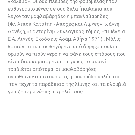
«καλύβα». Οι δύο πλευρές της φουρμέλας ήταν
ευθυγραμισμένες σε δύο ξύλα ή καλάμια που
λέγονταν μαφλαβάρηδες ή μπακλαβάρηδες
(Φλίλιπου Κατσίπη «Απόχες και Λίμνες»
Ιωάννη
Δανέζη, «Σαντορίνη» Συλλογικός τόμος, Επιμέλεια
Ε.Α. Λιγνός, Εκδόσεις Αδάμ, Αθήνα 1971)
. Μόλις
λοιπόν τα «καταφλεγόμενα υπό δίψης» πουλιά
ορμούν να πιούν νερό ή να φάνε τους σπόρους που
είναι διασκορπισμένοι τριγύρω, το σκοινί
τραβιέται απότομα, οι μαφλαβάρηδες
ανορθώνονται σταυρωτά, η φουρμέλα καλύπτει
τον τεχνητό παράδεισο της λίμνης και τα κλουβιά
γεμίζουν με νέους αιχμαλώτους.