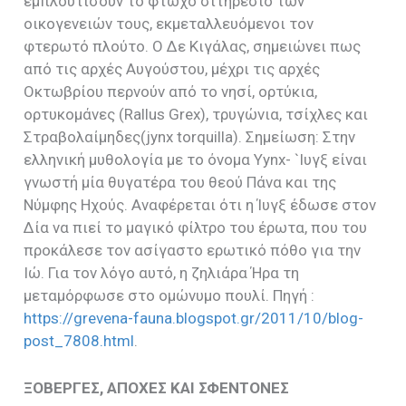
εμπλουτίσουν το φτωχό σιτηρέσιο των
οικογενειών τους, εκμεταλλευόμενοι τον
φτερωτό πλούτο. Ο Δε Κιγάλας, σημειώνει πως
από τις αρχές Αυγούστου, μέχρι τις αρχές
Οκτωβρίου περνούν από το νησί, ορτύκια,
ορτυκομάνες (Rallus Grex), τρυγώνια, τσίχλες και
Στραβολαίμηδες(jynx torquilla). Σημείωση: Στην
ελληνική μυθολογία με το όνομα Yynx- `Ιυγξ είναι
γνωστή μία θυγατέρα του θεού Πάνα και της
Νύμφης Ηχούς. Αναφέρεται ότι η Ίυγξ έδωσε στον
Δία να πιεί το μαγικό φίλτρο του έρωτα, που του
προκάλεσε τον ασίγαστο ερωτικό πόθο για την
Ιώ. Για τον λόγο αυτό, η ζηλιάρα Ήρα τη
μεταμόρφωσε στο ομώνυμο πουλί. Πηγή :
https://grevena-fauna.blogspot.gr/2011/10/blog-
post_7808.html
.
ΞΟΒΕΡΓΕΣ, ΑΠΟΧΕΣ ΚΑΙ ΣΦΕΝΤΟΝΕΣ