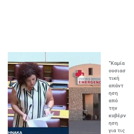
“Καμία
ουσιασ
τική
απάντ
ηση
από
την
κυβέρν
ηση
για τις