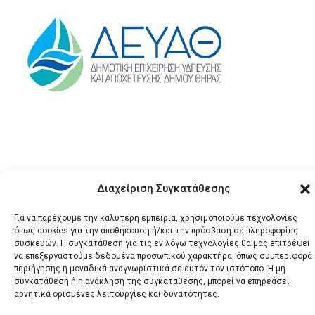
Διαχείριση Συγκατάθεσης
Για να παρέχουμε την καλύτερη εμπειρία, χρησιμοποιούμε τεχνολογίες
© 2026 Santonews - Όλα
όπως cookies για την αποθήκευση ή/και την πρόσβαση σε πληροφορίες
τα δικαιώματα
συσκευών. Η συγκατάθεση για τις εν λόγω τεχνολογίες θα μας επιτρέψει
κατοχυρωμένα.
να επεξεργαστούμε δεδομένα προσωπικού χαρακτήρα, όπως συμπεριφορά
περιήγησης ή μοναδικά αναγνωριστικά σε αυτόν τον ιστότοπο. Η μη
συγκατάθεση ή η ανάκληση της συγκατάθεσης, μπορεί να επηρεάσει
αρνητικά ορισμένες λειτουργίες και δυνατότητες.