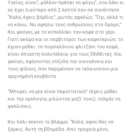
Υγείας, είναι”, μάλλον πρέπει να φύγω”, σου λέει κι
ας έχει λιγότερο από 2 λεπτά που σε συνάντησε.
“Καλά, έχεις βάρδια;”, ρωτάς αφελώς. “Όχι, αλλά τι
να κάνω;. Να αφήσω τους ανθρώπους στο δρόμο;”.
Και φεύγει, με το κυπελλάκι του καφέ στο χέρι.
Γιατί ακόμα και οι σερβιτόροι των καφετεριών, το
έχουν μάθει: το πορσελάνινο φλιτζάνι του καφέ,
είναι άπιαστη πολυτέλεια, για τους ΕΚΑΒιτες. Και
φεύγει, αφήνοντας σύξυλη την οικογένεια και
τους φίλους, που περιμένουν να τελειώσουν μια
αρχινημένη κουβέντα.
“Μπορεί, να μην είναι περιστατικό” (έχεις μάθει
και την ορολογία, μιλώντας μαζί τους), τολμάς να
ψελλίσεις.
Και πάλι εκείνο το βλέμμα. “Καλά, αφού θες να
ξέρεις. Αυτή τη βδομάδα. Από τροχαία μόνο,