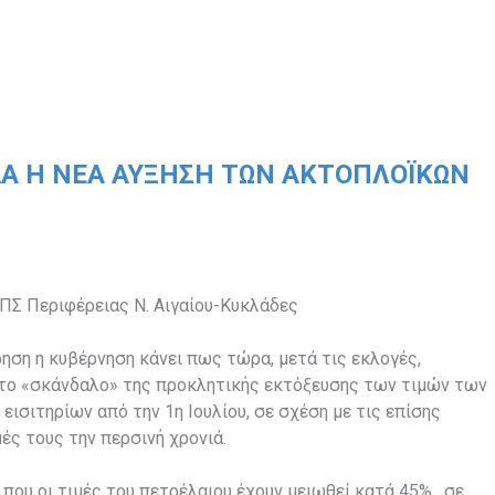
ΔΑ Η ΝΈΑ ΑΎΞΗΣΗ ΤΩΝ ΑΚΤΟΠΛΟΪΚΏΝ
ΠΣ Περιφέρειας Ν. Αιγαίου-Κυκλάδες
ηση η κυβέρνηση κάνει πως τώρα, μετά τις εκλογές,
το «σκάνδαλο» της προκλητικής εκτόξευσης των τιμών των
ισιτηρίων από την 1η Ιουλίου, σε σχέση με τις επίσης
ές τους την περσινή χρονιά.
 που οι τιμές τoυ πετρέλαιου έχουν μειωθεί κατά 45% , σε