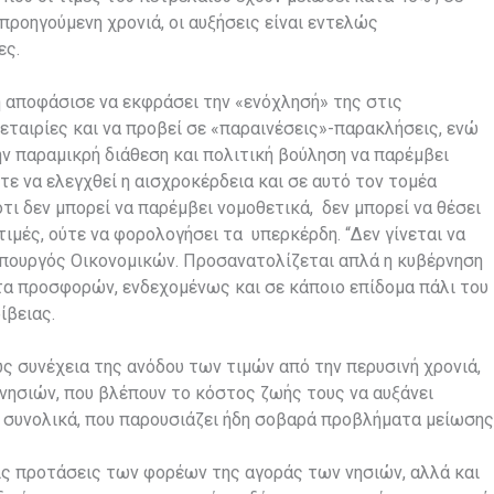
προηγούμενη χρονιά, οι αυξήσεις είναι εντελώς
ες.
αποφάσισε να εκφράσει την «ενόχλησή» της στις
εταιρίες και να προβεί σε «παραινέσεις»-παρακλήσεις, ενώ
ην παραμικρή διάθεση και πολιτική βούληση να παρέμβει
ε να ελεγχθεί η αισχροκέρδεια και σε αυτό τον τομέα
τι δεν μπορεί να παρέμβει νομοθετικά, δεν μπορεί να θέσει
ιμές, ούτε να φορολογήσει τα υπερκέρδη. “Δεν γίνεται να
 Υπουργός Οικονομικών. Προσανατολίζεται απλά η κυβέρνηση
τα προσφορών, ενδεχομένως και σε κάποιο επίδομα πάλι του
ίβειας.
ς συνέχεια της ανόδου των τιμών από την περυσινή χρονιά,
 νησιών, που βλέπουν το κόστος ζωής τους να αυξάνει
ό συνολικά, που παρουσιάζει ήδη σοβαρά προβλήματα μείωσης
ς προτάσεις των φορέων της αγοράς των νησιών, αλλά και