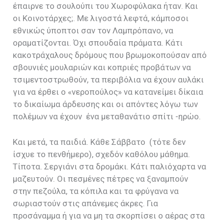
έπαιρνε το σουλούπι του Χωροφύλακα ήταν. Και
οι Κοινοτάρχες;. Με λιγοστά λεφτά, κάμποσοι
εθνικώς ύποπτοι σαν τον Λαμπρόπανο, να
οραματίζονται. Όχι σπουδαία πράματα. Κάτι
κακοτράχαλους δρόμους που βρωμοκοπούσαν από
σβουνιές μουλαριών και κοπριές προβάτων να
τσιμεντοστρωθούν, τα περιβόλια να έχουν αυλάκι
για να έρθει ο «νεροπούλος» να κατανείμει δίκαια
το δικαίωμα άρδευσης και οι απόντες λόγω των
πολέμων να έχουν ένα μεταθανάτιο σπίτι -ηρώο.
Και μετά, τα παιδιά. Κάθε Σάββατο (τότε δεν
ίσχυε το πενθήμερο), σχεδόν καθόλου μάθημα.
Τίποτα. Σεργιάνι στα δρομάκι. Κάτι παλιόχαρτα να
μαζευτούν. Οι πεσμένες πέτρες να ξαναμπούν
στην πεζούλα, τα κόπιλα και τα φρύγανα να
σωριαστούν στις απάνεμες άκρες. Για
προσάναμμα ή για να μη τα σκορπίσει ο αέρας στα