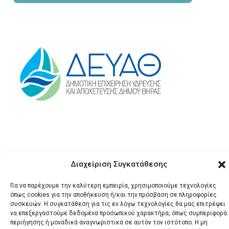
Διαχείριση Συγκατάθεσης
Για να παρέχουμε την καλύτερη εμπειρία, χρησιμοποιούμε τεχνολογίες
© 2026 Santonews - Όλα
όπως cookies για την αποθήκευση ή/και την πρόσβαση σε πληροφορίες
συσκευών. Η συγκατάθεση για τις εν λόγω τεχνολογίες θα μας επιτρέψει
τα δικαιώματα
να επεξεργαστούμε δεδομένα προσωπικού χαρακτήρα, όπως συμπεριφορά
κατοχυρωμένα.
περιήγησης ή μοναδικά αναγνωριστικά σε αυτόν τον ιστότοπο. Η μη