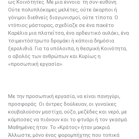
ως Κοινότητες. Με μια έννοια: τη συν-ευθύνη.
Ούτε πολυπλόκαμες μελέτες, ούτε άκαρποι ή
γόνιμοι διεθνείς διαγωνισμοί, ούτε τίποτα. Ο
ντόπιος μάστορας, σχεδίαζε σε ένα πακέτο
Καρέλια μια πλατεΐτσα, ένα αρδευτικό αυλάκι, ένα
τσιμεντόστρωτο δρομάκι ή κάποια δημόσια
ξερολιθιά. Για τα υπόλοιπα, η θεσμική Κοινότητα,
ο οβολός των ανθρώπων και Κυρίως η
«προσωπική εργασία».
Με την προσωπική εργασία, να είναι πανηγύρι,
προσφοράς. Οι άντρες δούλευαν, οι γυναίκες
κουβαλούσαν μαστίχα, ούζο, μεζέδες και νερό, με
κάμποσες να πιάνουν και το φτυάρι ή τον γκασμά.
Μαθημένες ήταν. Το «Κράτος» ήταν μακριά.
Άλλωστε, μόνο ένας φορομπήχτης που τοπικά