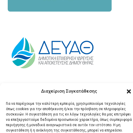
Διαχείριση Συγκατάθεσης
Για να παρέχουμε την καλύτερη εμπειρία, χρησιμοποιούμε τεχνολογίες
όπως cookies για την αποθήκευση ή/και την πρόσβαση σε πληροφορίες
συσκευών. Η συγκατάθεση για τις εν λόγω τεχνολογίες θα μας επιτρέψει
να επεξεργαστούμε δεδομένα προσωπικού χαρακτήρα, όπως συμπεριφορά
© 2026 Santonews - Όλα
περιήγησης ή μοναδικά αναγνωριστικά σε αυτόν τον ιστότοπο. Η μη
τα δικαιώματα
συγκατάθεση ή η ανάκληση της συγκατάθεσης, μπορεί να επηρεάσει