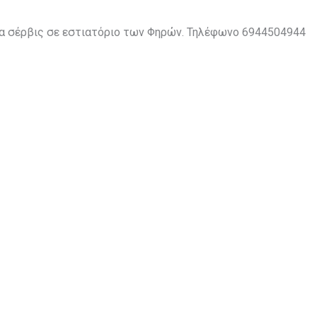
για σέρβις σε εστιατόριο των Φηρών. Τηλέφωνο 6944504944