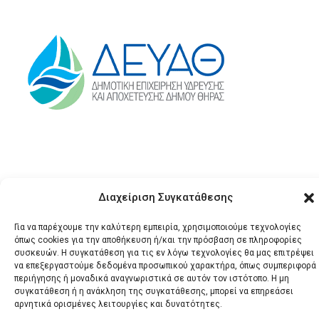
Διαχείριση Συγκατάθεσης
Για να παρέχουμε την καλύτερη εμπειρία, χρησιμοποιούμε τεχνολογίες
© 2026 Santonews - Όλα
όπως cookies για την αποθήκευση ή/και την πρόσβαση σε πληροφορίες
συσκευών. Η συγκατάθεση για τις εν λόγω τεχνολογίες θα μας επιτρέψει
τα δικαιώματα
να επεξεργαστούμε δεδομένα προσωπικού χαρακτήρα, όπως συμπεριφορά
κατοχυρωμένα.
περιήγησης ή μοναδικά αναγνωριστικά σε αυτόν τον ιστότοπο. Η μη
συγκατάθεση ή η ανάκληση της συγκατάθεσης, μπορεί να επηρεάσει
αρνητικά ορισμένες λειτουργίες και δυνατότητες.