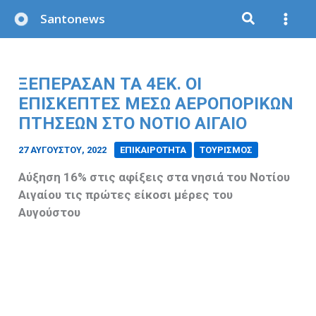
Μετάβαση
Santonews
στο
περιεχόμενο
ΞΕΠΈΡΑΣΑΝ ΤΑ 4ΕΚ. ΟΙ
ΕΠΙΣΚΈΠΤΕΣ ΜΈΣΩ ΑΕΡΟΠΟΡΙΚΏΝ
ΠΤΉΣΕΩΝ ΣΤΟ ΝΌΤΙΟ ΑΙΓΑΊΟ
27 ΑΥΓΟΎΣΤΟΥ, 2022
/
ΕΠΙΚΑΙΡΟΤΗΤΑ
ΤΟΥΡΙΣΜΟΣ
Αύξηση 16% στις αφίξεις στα νησιά του Νοτίου
Αιγαίου τις πρώτες είκοσι μέρες του
Αυγούστου