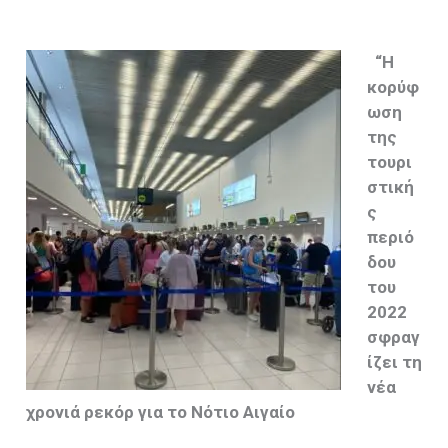
“Η
κορύφ
ωση
της
τουρι
στική
ς
περιό
δου
του
2022
σφραγ
ίζει τη
νέα
χρονιά ρεκόρ για το Νότιο Αιγαίο