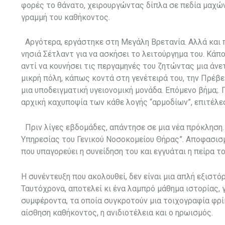
φορές το θάνατο, χειρουργώντας δίπλα σε πεδία μαχών
γραμμή του καθήκοντος.
Αργότερα, εργάστηκε στη Μεγάλη Βρετανία. Αλλά και 
νησιά Σέτλαντ για να ασκήσει το λειτούργημα του. Κάπ
αντί να κουνήσει τις περγαμηνές του ζητώντας μια άνε
μικρή πόλη, κάπως κοντά στη γενέτειρά του, την Πρέβε
μια υποδειγματική υγειονομική μονάδα. Επόμενο βήμα;.
αρχική καχυποψία των κάθε λογής “αρμοδίων”, επιτέλεσε
Πριν λίγες εβδομάδες, απάντησε σε μια νέα πρόκληση.
Υπηρεσίας του Γενικού Νοσοκομείου Θήρας”. Αποφασισμέ
που υπαγορεύει η συνείδηση του και εγγυάται η πείρα το
Η συνέντευξη που ακολουθεί, δεν είναι μια απλή εξιστόρ
Ταυτόχρονα, αποτελεί κι ένα λαμπρό μάθημα ιστορίας, 
συμφέροντα, τα οποία συγκροτούν μια τοιχογραφία φρίκ
αίσθηση καθήκοντος, η ανιδιοτέλεια και ο ηρωισμός.