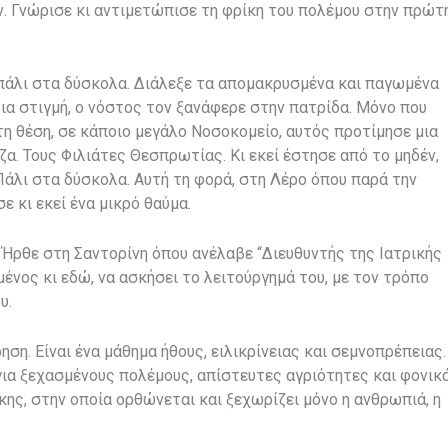
. Γνώρισε κι αντιμετώπισε τη φρίκη του πολέμου στην πρώτ
πάλι στα δύσκολα. Διάλεξε τα απομακρυσμένα και παγωμένα
οια στιγμή, ο νόστος τον ξανάφερε στην πατρίδα. Μόνο που
τη θέση, σε κάποιο μεγάλο Νοσοκομείο, αυτός προτίμησε μια
ζα. Τους Φιλιάτες Θεσπρωτίας. Κι εκεί έστησε από το μηδέν,
 Πάλι στα δύσκολα. Αυτή τη φορά, στη Λέρο όπου παρά την
 κι εκεί ένα μικρό θαύμα.
 Ήρθε στη Σαντορίνη όπου ανέλαβε “
Διευθυντής της Ιατρικής
νος κι εδώ, να ασκήσει το λειτούργημά του, με τον τρόπο
υ.
ηση. Είναι ένα μάθημα ήθους, ειλικρίνειας και σεμνοπρέπειας.
για ξεχασμένους πολέμους, απίστευτες αγριότητες και φονικ
ης, στην οποία ορθώνεται και ξεχωρίζει μόνο η ανθρωπιά, η