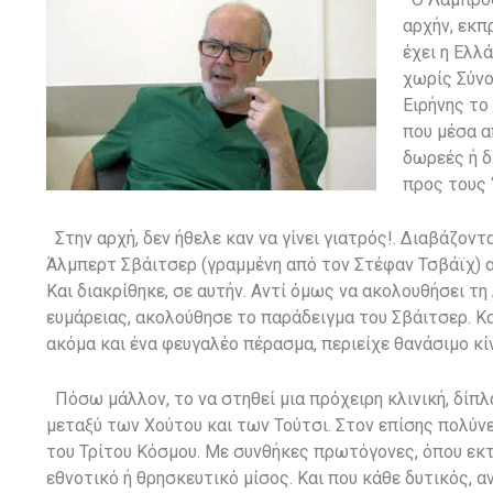
αρχήν, εκπ
έχει η Ελλ
χωρίς Σύνο
Ειρήνης το
που μέσα α
δωρεές ή δ
προς τους 
Στην αρχή, δεν ήθελε καν να γίνει γιατρός!. Διαβάζον
Άλμπερτ Σβάιτσερ (γραμμένη από τον Στέφαν Τσβάϊχ) α
Και διακρίθηκε, σε αυτήν. Αντί όμως να ακολουθήσει τ
ευμάρειας, ακολούθησε το παράδειγμα του Σβάιτσερ. Κα
ακόμα και ένα φευγαλέο πέρασμα, περιείχε θανάσιμο κί
Πόσω μάλλον, το να στηθεί μια πρόχειρη κλινική, δίπ
μεταξύ των Χούτου και των Τούτσι. Στον επίσης πολύν
του Τρίτου Κόσμου. Με συνθήκες πρωτόγονες, όπου εκτ
εθνοτικό ή θρησκευτικό μίσος. Και που κάθε δυτικός, 