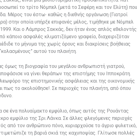
ροσωπεί το τρίτο Νόμπελ (μετά το Σεφέρη και τον Ελύτη) πο
άδα. Μέρος του έστω
καθώς η διεθνής οργάνωση (Γιατροί
·
ρα) στην οποία υπήρξε επιφανές μέλος, τιμήθηκε με Νόμπελ
 1999. Και ο Λάμπρος Σακκάς, δεν ήταν ένας απλός εθελοντής
πό κάποιο ασφαλές κλιματιζόμενο γραφείο, διαχειριζόταν
ιέδιδε το μήνυμα της χωρίς όρους και διακρίσεις βοήθειας
“κολασμένους” αυτού του πλανήτη.
τας όμως τη βιογραφία του μεγάλου ανθρωπιστή γιατρού,
ποφάσισε να γίνει θεράπων της επιστήμης του Ιπποκράτη.
η λεωφόρο της επιστημονικής ασφάλειας και της οικονομικής
ι πως το ακολούθησε!. Σε περιοχές του πλανήτη, από όπου
νδυνο.
λα σε ένα πολυαίμακτο εμφύλιο, όπως αυτός της Ρουάντας
εκρο εμφύλιο της Σρι Λάνκα. Σε άλλες φλεγόμενες περιοχές
ός από τον ανθρώπινο πόνο, κυριαρχούσε το άγριο φυλετικό,
αντιμετώπιζε τη βαριά σκιά της καχυποψίας. Γλίτωσε πολλές