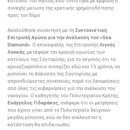
κάτοικοι του νησιού, ενώ τονίστηκε με έμφαση η
συνεχής μείωση της κρατικής χρηματοδότησης
προς τον δήμο.
Ακολούθησε συνάντηση με τη
Συντονιστική
Επιτροπή Αγώνα για την Ανέλκυση του «Sea
Diamond»
. Ο επικεφαλής της Επιτροπής
Λιγνός
Λουκάς
, μετέφερε την κραυγή αγωνίας των
κατοίκων της Σαντορίνης, για το γεγονός ότι το
κρουαζιερόπλοιο συνεχίζει εδώ και 15 χρόνια, να
ρυπαίνει τη θάλασσα της Σαντορίνης με
απροσδιόριστες συνέπειες, παρά τις δεσμεύσεις
από όλες τις κυβερνήσεις για την ανέλκυση του
ναυαγίου. Ο καθηγητής του Πολυτεχνείου Κρήτης,
Ευάγγελο
ς Γιδαράκoς
, ανέφερε ότι οι μετρήσεις
που έχουν γίνει από το Πολυτεχνείο δείχνουν
μεγάλη ρύπανση, ενώ αν δεν ανελκυστεί η
κατάσταση θα επιδεινωθεί.