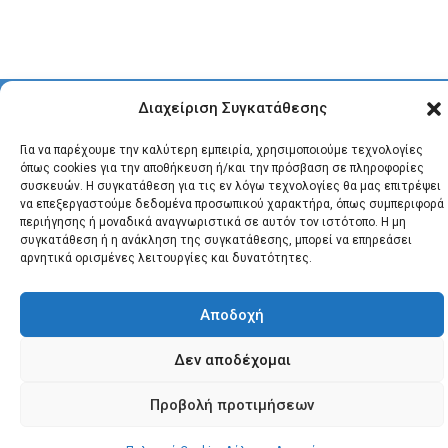
© 2026 Santonews - Όλα
Διαχείριση Συγκατάθεσης
τα δικαιώματα
κατοχυρωμένα.
Για να παρέχουμε την καλύτερη εμπειρία, χρησιμοποιούμε τεχνολογίες
όπως cookies για την αποθήκευση ή/και την πρόσβαση σε πληροφορίες
συσκευών. Η συγκατάθεση για τις εν λόγω τεχνολογίες θα μας επιτρέψει
να επεξεργαστούμε δεδομένα προσωπικού χαρακτήρα, όπως συμπεριφορά
περιήγησης ή μοναδικά αναγνωριστικά σε αυτόν τον ιστότοπο. Η μη
συγκατάθεση ή η ανάκληση της συγκατάθεσης, μπορεί να επηρεάσει
αρνητικά ορισμένες λειτουργίες και δυνατότητες.
Αποδοχή
Δεν αποδέχομαι
Προβολή προτιμήσεων