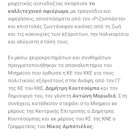
μαχητικής αισιοδοξίας σκόρπισε
το
καλλιτεχνικό αφιέρωμα
, με τραγούδια και
αφηγήσεις, αποσπάσματα από τον «Ριζοσπάστη»
και επιστολές ζωντάνεψαν εικόνες από τη ζωή
και τις κακουχίες των εξόριστων, την παλικαρίσια
και αλύγιστη στάση τους.
Εν μέσω χειροκροτημάτων και συνθημάτων
πραγματοποιήθηκαν τα αποκαλυπτήρια του
Μνημείου που όρθωσε η ΚΕ του ΚΚΕ για τους
πολιτικούς εξόριστους στην Ανάφη, από τον ΓΓ
της ΚΕ του ΚΚΕ,
Δημήτρη Κουτσούμπα
και τον
δημιουργό του, τον γλύπτη
Αντώνη Μυρωδιά.
Στη
συνέχεια, κατέθεσαν στεφάνι στο Μνημείο εκ
μέρους της Κεντρικής Επιτροπής ο Δημήτρης
Κουτσούμπας και εκ μέρους του ΚΣ της ΚΝΕ ο
Γραμματέας του
Νίκος Αμπατιέλος
.