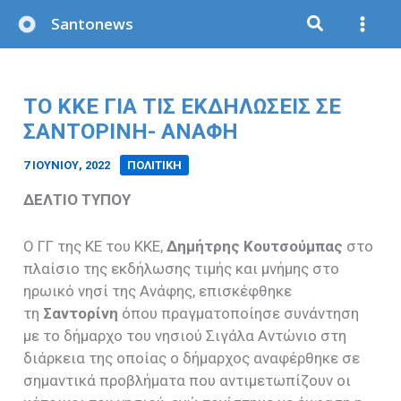
Μετάβαση
Santonews
στο
περιεχόμενο
ΤΟ ΚΚΕ ΓΙΑ ΤΙΣ ΕΚΔΗΛΏΣΕΙΣ ΣΕ
ΣΑΝΤΟΡΊΝΗ- ΑΝΆΦΗ
7 ΙΟΥΝΊΟΥ, 2022
/
ΠΟΛΙΤΙΚΗ
ΔΕΛΤΙΟ ΤΥΠΟΥ
Ο ΓΓ της ΚΕ του ΚΚΕ,
Δημήτρης Κουτσούμπας
στο
πλαίσιο της εκδήλωσης τιμής και μνήμης στο
ηρωικό νησί της Ανάφης, επισκέφθηκε
τη
Σαντορίνη
όπου πραγματοποίησε συνάντηση
με το δήμαρχο του νησιού Σιγάλα Αντώνιο στη
διάρκεια της οποίας ο δήμαρχος αναφέρθηκε σε
σημαντικά προβλήματα που αντιμετωπίζουν οι