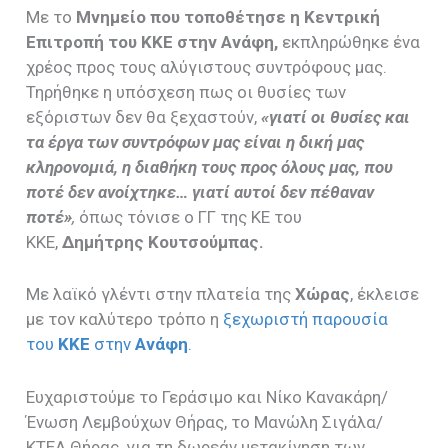
Με το
Μνημείο που τοποθέτησε η Κεντρική
Επιτροπή του ΚΚΕ στην Ανάφη
,
εκπληρώθηκε ένα
χρέος προς τους αλύγιστους συντρόφους μας.
Τηρήθηκε η υπόσχεση πως οι θυσίες των
εξόριστων δεν θα ξεχαστούν,
«
γ
ιατί οι θυσίες και
τα έργα των συντρόφων μας είναι η δική μας
κληρονομιά, η διαθήκη τους προς όλους μας, που
ποτέ δεν ανοίχτηκε… γιατί αυτοί δεν πέθαναν
ποτέ»
,
όπως τόνισε ο ΓΓ της ΚΕ του
ΚΚΕ,
Δημήτρης Κουτσούμπας.
Με λαϊκό γλέντι στην πλατεία της
Χώρας
, έκλεισε
με τον καλύτερο τρόπο η
ξεχωριστή παρουσία
του
ΚΚΕ
στην
Ανάφη
.
Ευχαριστούμε το Γεράσιμο και Νίκο Κανακάρη/
Ένωση Λεμβούχων Θήρας, το Μανώλη Σιγάλα/
ΚΤΕΛ Θήρας, για τη δωρεάν μετακίνηση των