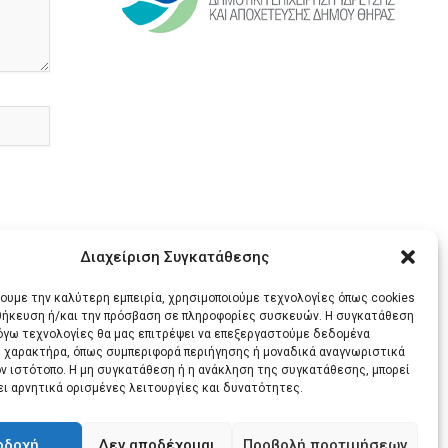
Διαχείριση Συγκατάθεσης
χουμε την καλύτερη εμπειρία, χρησιμοποιούμε τεχνολογίες όπως cookies
οθήκευση ή/και την πρόσβαση σε πληροφορίες συσκευών. Η συγκατάθεση
λόγω τεχνολογίες θα μας επιτρέψει να επεξεργαστούμε δεδομένα
 χαρακτήρα, όπως συμπεριφορά περιήγησης ή μοναδικά αναγνωριστικά
ΕΝΟ
ον ιστότοπο. Η μη συγκατάθεση ή η ανάκληση της συγκατάθεσης, μπορεί
ει αρνητικά ορισμένες λειτουργίες και δυνατότητες.
Αυθαίρετη μετακίνηση μηχανικού στη Νάξο καταγγέλλει το Τμήμα Κυκλάδων της Ε.Μ.Δ.Υ.Δ.Α.Σ. Αττικής
οδοχή
Δεν αποδέχομαι
Προβολή προτιμήσεων