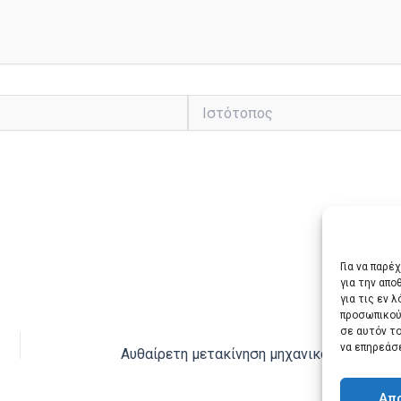
Ιστότοπος
Για να παρέ
για την απ
για τις εν 
προσωπικού
ΕΠΌΜ
σε αυτόν τ
να επηρεάσ
Απ