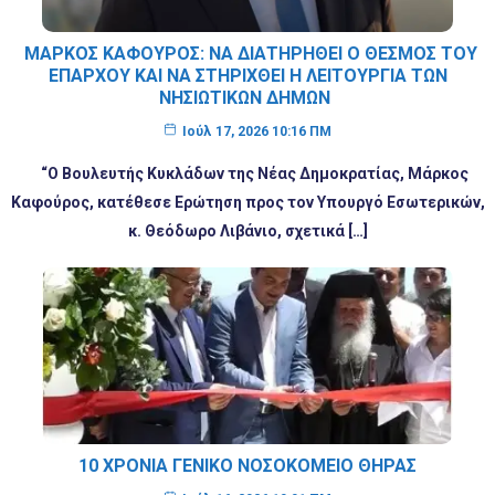
ΜΆΡΚΟΣ ΚΑΦΟΎΡΟΣ: ΝΑ ΔΙΑΤΗΡΗΘΕΊ Ο ΘΕΣΜΌΣ ΤΟΥ
ΕΠΆΡΧΟΥ ΚΑΙ ΝΑ ΣΤΗΡΙΧΘΕΊ Η ΛΕΙΤΟΥΡΓΊΑ ΤΩΝ
ΝΗΣΙΩΤΙΚΏΝ ΔΉΜΩΝ
Ιούλ 17, 2026 10:16 ΠΜ
“Ο Βουλευτής Κυκλάδων της Νέας Δημοκρατίας, Μάρκος
Καφούρος, κατέθεσε Ερώτηση προς τον Υπουργό Εσωτερικών,
κ. Θεόδωρο Λιβάνιο, σχετικά […]
10 ΧΡΌΝΙΑ ΓΕΝΙΚΌ ΝΟΣΟΚΟΜΕΊΟ ΘΉΡΑΣ