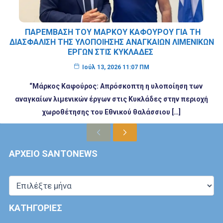
ΠΑΡΈΜΒΑΣΗ ΤΟΥ ΜΆΡΚΟΥ ΚΑΦΟΎΡΟΥ ΓΙΑ ΤΗ
ΔΙΑΣΦΆΛΙΣΗ ΤΗΣ ΥΛΟΠΟΊΗΣΗΣ ΑΝΑΓΚΑΊΩΝ ΛΙΜΕΝΙΚΏΝ
ΈΡΓΩΝ ΣΤΙΣ ΚΥΚΛΆΔΕΣ
Ιούλ 13, 2026 11:07 ΠΜ
“Μάρκος Καφούρος: Απρόσκοπτη η υλοποίηση των
αναγκαίων λιμενικών έργων στις Κυκλάδες στην περιοχή
χωροθέτησης του Εθνικού θαλάσσιου […]
Previous
Next
ΑΡΧΕΙΟ SANTONEWS
ΙΣΤΟΡΙΚΌ
ΚΑΤΗΓΟΡΙΕΣ