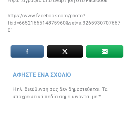
Η φωτογραφία από ανάρτηση στο Facebook.
https://www.facebook.com/photo?
fbid=6652166514875960&set=a.3265930707667
01
ΑΦΉΣΤΕ ΈΝΑ ΣΧΌΛΙΟ
Η ηλ. διεύθυνση σας δεν δημοσιεύεται.
Τα
υποχρεωτικά πεδία σημειώνονται με
*