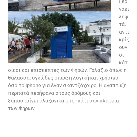
ξερ
νάει
λεφ
τά,
αντι
κρίζ
ουν
οι
κάτ
οικοι και επισκέπτες των Φηρών. Γαλάζιο όπως η
θάλασσα, ογκώδες όπως η λογική και χρήσιμο
όσο το iphone για έναν σκαντζόχοιρο. Η ανάπτυξη
περπατά περήφανα στους δρόμους και
ξαποσταίνει αλαζονικά στο -κάτι σαν πλατεία
των Φηρών.