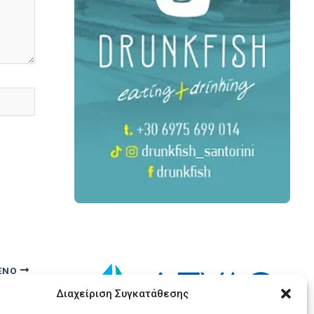
ΕΝΟ
Η Μερκάδο του ΑΟ Θήρας “σήκωσε” το Παναμερικανικό του Βόλλεϊ
Διαχείριση Συγκατάθεσης