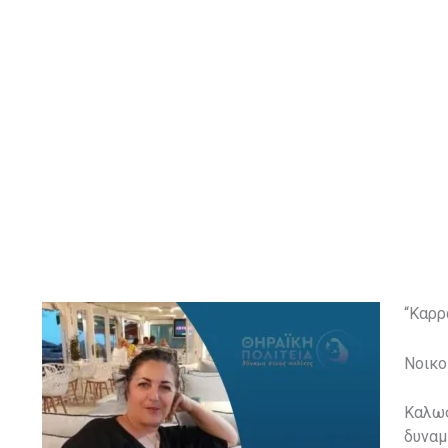
“Καρρ
Νοικο
Καλωσ
δυναμ