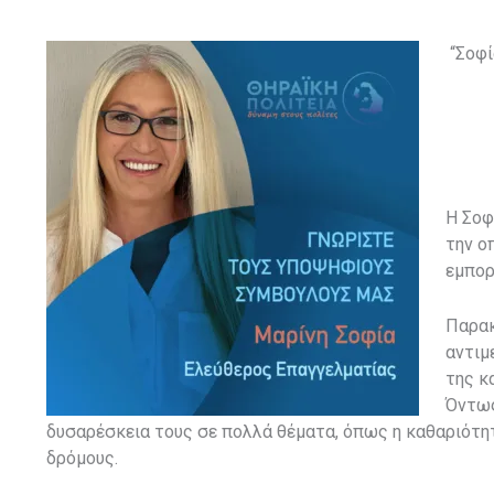
“Σοφ
H
Σοφ
την ο
εμπορ
Παρακ
αντιμ
της κ
Όντως
δυσαρέσκεια τους σε πολλά θέματα, όπως η καθαριότη
δρόμους.