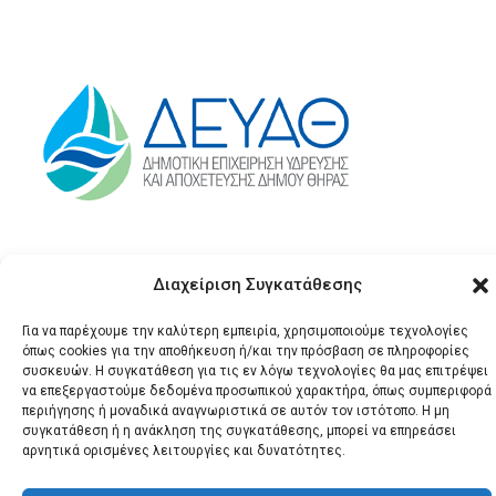
Διαχείριση Συγκατάθεσης
Για να παρέχουμε την καλύτερη εμπειρία, χρησιμοποιούμε τεχνολογίες
όπως cookies για την αποθήκευση ή/και την πρόσβαση σε πληροφορίες
συσκευών. Η συγκατάθεση για τις εν λόγω τεχνολογίες θα μας επιτρέψει
να επεξεργαστούμε δεδομένα προσωπικού χαρακτήρα, όπως συμπεριφορά
© 2026 Santonews - Όλα
περιήγησης ή μοναδικά αναγνωριστικά σε αυτόν τον ιστότοπο. Η μη
τα δικαιώματα
συγκατάθεση ή η ανάκληση της συγκατάθεσης, μπορεί να επηρεάσει
αρνητικά ορισμένες λειτουργίες και δυνατότητες.
κατοχυρωμένα.