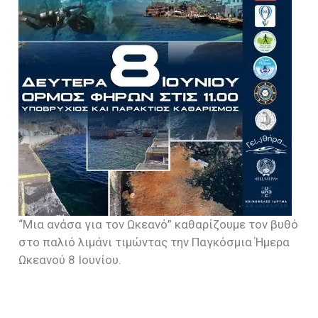
“Μια ανάσα για τον Ωκεανό” καθαρίζουμε τον βυθό
στο παλιό λιμάνι τιμώντας την Παγκόσμια Ήμερα
Ωκεανού 8 Ιουνίου.