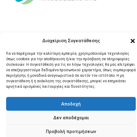
Διαχείριση Συγκατάθεσης
Για να παρέχουμε την καλύτερη εμπειρία, χρησιμοποιούμε τεχνολογίες
όπως cookies για την αποθήκευση ή/και την πρόσβαση σε πληροφορίες
© 2026 Santonews - Όλα
συσκευών. Η συγκατάθεση για τις εν λόγω τεχνολογίες θα μας επιτρέψει
τα δικαιώματα
να επεξεργαστούμε δεδομένα προσωπικού χαρακτήρα, όπως συμπεριφορά
κατοχυρωμένα.
περιήγησης ή μοναδικά αναγνωριστικά σε αυτόν τον ιστότοπο. Η μη
συγκατάθεση ή η ανάκληση της συγκατάθεσης, μπορεί να επηρεάσει
αρνητικά ορισμένες λειτουργίες και δυνατότητες.
Αποδοχή
Δεν αποδέχομαι
Προβολή προτιμήσεων