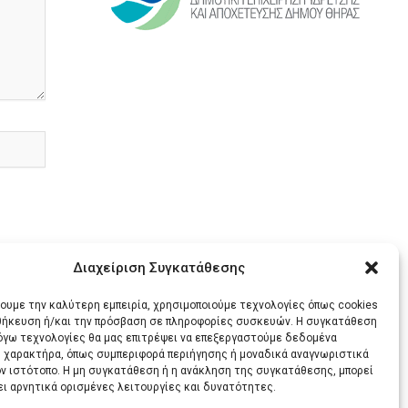
Διαχείριση Συγκατάθεσης
χουμε την καλύτερη εμπειρία, χρησιμοποιούμε τεχνολογίες όπως cookies
οθήκευση ή/και την πρόσβαση σε πληροφορίες συσκευών. Η συγκατάθεση
λόγω τεχνολογίες θα μας επιτρέψει να επεξεργαστούμε δεδομένα
 χαρακτήρα, όπως συμπεριφορά περιήγησης ή μοναδικά αναγνωριστικά
ΕΝΟ
ον ιστότοπο. Η μη συγκατάθεση ή η ανάκληση της συγκατάθεσης, μπορεί
ει αρνητικά ορισμένες λειτουργίες και δυνατότητες.
Η ΜΟΝΑΔΙΚΗ ΣΑΝΤΟΡΙΝΗ ΚΑΙ 30 ΦΩΤΟΓΡΑΦΙΕΣ ΓΙΑ ΝΑ ΟΝΕΙΡΕΥΤΕΙΤΕ ΤΗΝ ΕΛΛΑΔΑ