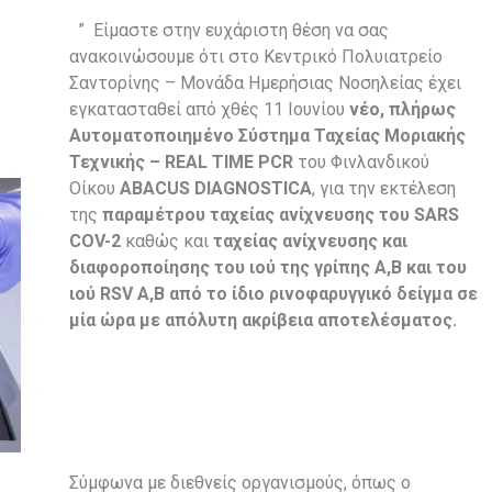
” Είμαστε στην ευχάριστη θέση να σας
ανακοινώσουμε ότι στο Κεντρικό Πολυιατρείο
Σαντορίνης – Μονάδα Ημερήσιας Νοσηλείας έχει
εγκατασταθεί από χθές 11 Ιουνίου
νέο, πλήρως
Αυτοματοποιημένο Σύστημα Ταχείας Μοριακής
Τεχνικής – REAL TIME PCR
του Φινλανδικού
Οίκου
ABACUS DIAGNOSTICA
, για την εκτέλεση
της
παραμέτρου ταχείας ανίχνευσης του SARS
COV-2
καθώς και
ταχείας ανίχνευσης και
διαφοροποίησης του ιού της γρίπης Α,Β και του
ιού RSV Α,Β από το ίδιο ρινοφαρυγγικό δείγμα σε
μία ώρα με απόλυτη ακρίβεια αποτελέσματος.
Σύμφωνα με διεθνείς οργανισμούς, όπως ο