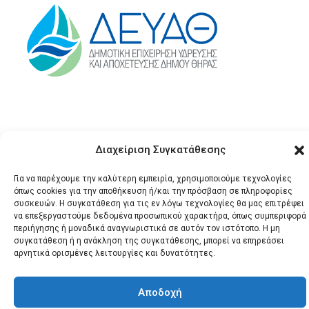
Διαχείριση Συγκατάθεσης
Για να παρέχουμε την καλύτερη εμπειρία, χρησιμοποιούμε τεχνολογίες
όπως cookies για την αποθήκευση ή/και την πρόσβαση σε πληροφορίες
© 2026 Santonews - Όλα
συσκευών. Η συγκατάθεση για τις εν λόγω τεχνολογίες θα μας επιτρέψει
να επεξεργαστούμε δεδομένα προσωπικού χαρακτήρα, όπως συμπεριφορά
τα δικαιώματα
περιήγησης ή μοναδικά αναγνωριστικά σε αυτόν τον ιστότοπο. Η μη
κατοχυρωμένα.
συγκατάθεση ή η ανάκληση της συγκατάθεσης, μπορεί να επηρεάσει
αρνητικά ορισμένες λειτουργίες και δυνατότητες.
Αποδοχή