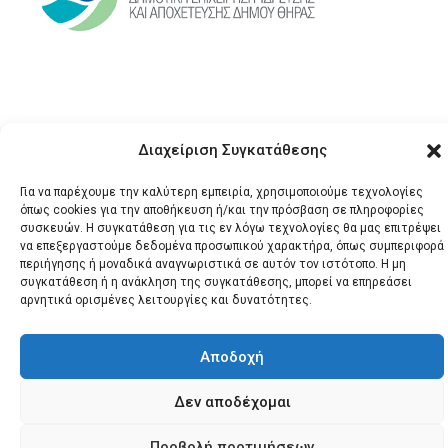
Διαχείριση Συγκατάθεσης
Για να παρέχουμε την καλύτερη εμπειρία, χρησιμοποιούμε τεχνολογίες
όπως cookies για την αποθήκευση ή/και την πρόσβαση σε πληροφορίες
© 2026 Santonews - Όλα
συσκευών. Η συγκατάθεση για τις εν λόγω τεχνολογίες θα μας επιτρέψει
τα δικαιώματα
να επεξεργαστούμε δεδομένα προσωπικού χαρακτήρα, όπως συμπεριφορά
κατοχυρωμένα.
περιήγησης ή μοναδικά αναγνωριστικά σε αυτόν τον ιστότοπο. Η μη
συγκατάθεση ή η ανάκληση της συγκατάθεσης, μπορεί να επηρεάσει
αρνητικά ορισμένες λειτουργίες και δυνατότητες.
Αποδοχή
Δεν αποδέχομαι
Προβολή προτιμήσεων