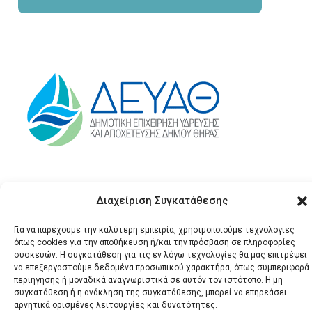
Διαχείριση Συγκατάθεσης
Για να παρέχουμε την καλύτερη εμπειρία, χρησιμοποιούμε τεχνολογίες
όπως cookies για την αποθήκευση ή/και την πρόσβαση σε πληροφορίες
συσκευών. Η συγκατάθεση για τις εν λόγω τεχνολογίες θα μας επιτρέψει
να επεξεργαστούμε δεδομένα προσωπικού χαρακτήρα, όπως συμπεριφορά
© 2026 Santonews - Όλα
περιήγησης ή μοναδικά αναγνωριστικά σε αυτόν τον ιστότοπο. Η μη
τα δικαιώματα
συγκατάθεση ή η ανάκληση της συγκατάθεσης, μπορεί να επηρεάσει
αρνητικά ορισμένες λειτουργίες και δυνατότητες.
κατοχυρωμένα.