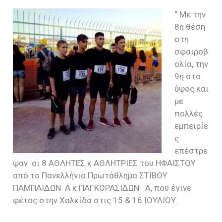
“ Με την
8η θέση
στη
σφαιροβ
ολία, την
9η στο
ύψος και
με
πολλές
εμπειρίε
ς
επέστρε
ψαν οι 8 ΑΘΛΗΤΕΣ κ ΑΘΛΗΤΡΙΕΣ του ΗΦΑΙΣΤΟΥ
από το Πανελλήνιο Πρωτάθλημα ΣΤΙΒΟΥ
ΠΑΜΠΑΙΔΩΝ Α κ ΠΑΓΚΟΡΑΣΙΔΩΝ Α, που έγινε
φέτος στην Χαλκίδα στις 15 & 16 ΙΟΥΛΙΟΥ.