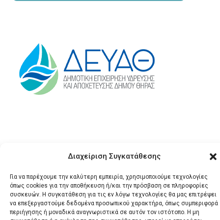
Διαχείριση Συγκατάθεσης
Για να παρέχουμε την καλύτερη εμπειρία, χρησιμοποιούμε τεχνολογίες
© 2026 Santonews - Όλα
όπως cookies για την αποθήκευση ή/και την πρόσβαση σε πληροφορίες
συσκευών. Η συγκατάθεση για τις εν λόγω τεχνολογίες θα μας επιτρέψει
τα δικαιώματα
να επεξεργαστούμε δεδομένα προσωπικού χαρακτήρα, όπως συμπεριφορά
κατοχυρωμένα.
περιήγησης ή μοναδικά αναγνωριστικά σε αυτόν τον ιστότοπο. Η μη