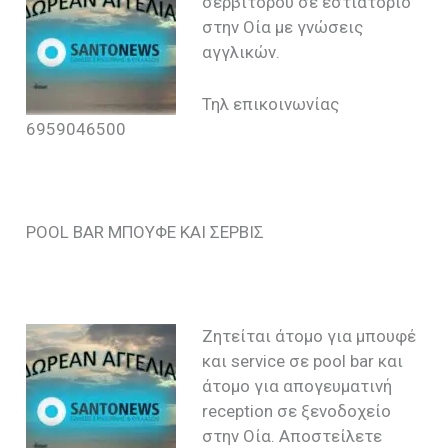
σερβιτόρου σε εστιατόριο
στην Οία με γνώσεις
αγγλικών.
Τηλ επικοινωνίας
6959046500
POOL BAR ΜΠΟΥΦΕ ΚΑΙ ΣΕΡΒΙΣ
Ζητείται άτομο για μπουφέ
και service σε pool bar και
άτομο για απογευματινή
reception σε ξενοδοχείο
στην Οία. Αποστείλετε