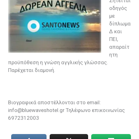
Ζητείται
οδηγός
με
δίπλωμα
Δ και
ΠΕΙ,
απαραίτ
ητη
προϋπόθεση η γνώση αγγλικής γλώσσας.
Παρέχεται διαμονή.
Βιογραφικά αποστέλλονται στο email:
info@bluewaveshotel.gr Τηλέφωνο επικοινωνίας
6972312003