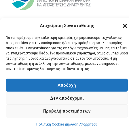
Διαχείριση Συγκατάθεσης
Για να παρέχουμε την καλύτερη εμπειρία, χρησιμοποιούμε τεχνολογίες
όπως cookies για την αποθήκευση ή/και την πρόσβαση σε πληροφορίες
συσκευών. Η συγκατάθεση για τις εν λόγω τεχνολογίες θα μας επιτρέψει
να επεξεργαστούμε δεδομένα προσωπικού χαρακτήρα, όπως συμπεριφορά
περιήγησης ή μοναδικά αναγνωριστικά σε αυτόν τον ιστότοπο. Η μη
© 2026 Santonews - Όλα
συγκατάθεση ή η ανάκληση της συγκατάθεσης, μπορεί να επηρεάσει
αρνητικά ορισμένες λειτουργίες και δυνατότητες.
τα δικαιώματα
κατοχυρωμένα.
Αποδοχή
Δεν αποδέχομαι
Προβολή προτιμήσεων
Πολιτική Cookies
Δήλωση Απορρήτου