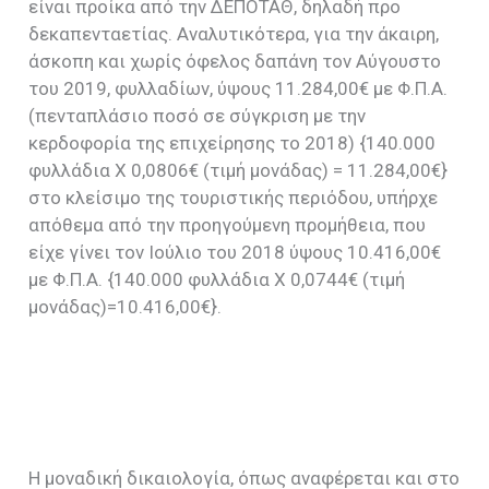
είναι προίκα από την ΔΕΠΟΤΑΘ, δηλαδή προ
δεκαπενταετίας. Αναλυτικότερα, για την άκαιρη,
άσκοπη και χωρίς όφελος δαπάνη τον Αύγουστο
του 2019, φυλλαδίων, ύψους 11.284,00€ με Φ.Π.Α.
(πενταπλάσιο ποσό σε σύγκριση με την
κερδοφορία της επιχείρησης το 2018) {140.000
φυλλάδια Χ 0,0806€ (τιμή μονάδας) = 11.284,00€}
στο κλείσιμο της τουριστικής περιόδου, υπήρχε
απόθεμα από την προηγούμενη προμήθεια, που
είχε γίνει τον Ιούλιο του 2018 ύψους 10.416,00€
με Φ.Π.Α. {140.000 φυλλάδια Χ 0,0744€ (τιμή
μονάδας)=10.416,00€}.
Η μοναδική δικαιολογία, όπως αναφέρεται και στο