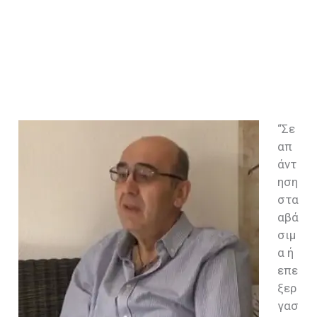
“Σε
απ
άντ
ηση
στα
αβά
σιμ
α ή
επε
ξερ
γασ