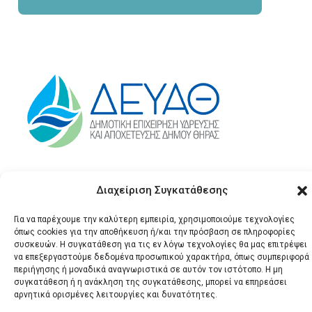
Διαχείριση Συγκατάθεσης
Για να παρέχουμε την καλύτερη εμπειρία, χρησιμοποιούμε τεχνολογίες
όπως cookies για την αποθήκευση ή/και την πρόσβαση σε πληροφορίες
συσκευών. Η συγκατάθεση για τις εν λόγω τεχνολογίες θα μας επιτρέψει
να επεξεργαστούμε δεδομένα προσωπικού χαρακτήρα, όπως συμπεριφορά
περιήγησης ή μοναδικά αναγνωριστικά σε αυτόν τον ιστότοπο. Η μη
© 2026 Santonews - Όλα
συγκατάθεση ή η ανάκληση της συγκατάθεσης, μπορεί να επηρεάσει
τα δικαιώματα
αρνητικά ορισμένες λειτουργίες και δυνατότητες.
κατοχυρωμένα.