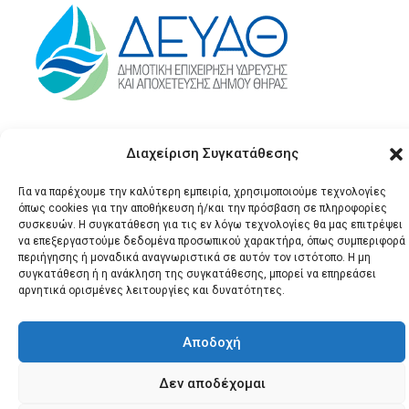
Διαχείριση Συγκατάθεσης
Για να παρέχουμε την καλύτερη εμπειρία, χρησιμοποιούμε τεχνολογίες
όπως cookies για την αποθήκευση ή/και την πρόσβαση σε πληροφορίες
συσκευών. Η συγκατάθεση για τις εν λόγω τεχνολογίες θα μας επιτρέψει
να επεξεργαστούμε δεδομένα προσωπικού χαρακτήρα, όπως συμπεριφορά
περιήγησης ή μοναδικά αναγνωριστικά σε αυτόν τον ιστότοπο. Η μη
© 2026 Santonews - Όλα
συγκατάθεση ή η ανάκληση της συγκατάθεσης, μπορεί να επηρεάσει
τα δικαιώματα
αρνητικά ορισμένες λειτουργίες και δυνατότητες.
κατοχυρωμένα.
Αποδοχή
Δεν αποδέχομαι