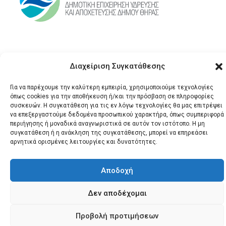
Διαχείριση Συγκατάθεσης
Για να παρέχουμε την καλύτερη εμπειρία, χρησιμοποιούμε τεχνολογίες
όπως cookies για την αποθήκευση ή/και την πρόσβαση σε πληροφορίες
συσκευών. Η συγκατάθεση για τις εν λόγω τεχνολογίες θα μας επιτρέψει
© 2026 Santonews - Όλα
να επεξεργαστούμε δεδομένα προσωπικού χαρακτήρα, όπως συμπεριφορά
περιήγησης ή μοναδικά αναγνωριστικά σε αυτόν τον ιστότοπο. Η μη
τα δικαιώματα
συγκατάθεση ή η ανάκληση της συγκατάθεσης, μπορεί να επηρεάσει
κατοχυρωμένα.
αρνητικά ορισμένες λειτουργίες και δυνατότητες.
Αποδοχή
Δεν αποδέχομαι
Προβολή προτιμήσεων