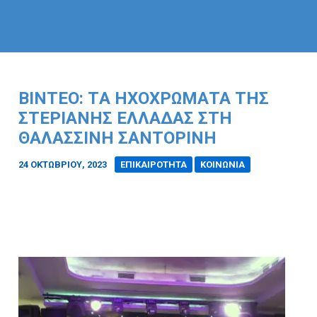
ΒΊΝΤΕΟ: TΑ ΗΧΟΧΡΏΜΑΤΑ ΤΗΣ
ΣΤΕΡΙΑΝΉΣ ΕΛΛΆΔΑΣ ΣΤΗ
ΘΑΛΑΣΣΙΝΉ ΣΑΝΤΟΡΊΝΗ
24 ΟΚΤΩΒΡΊΟΥ, 2023
/
ΕΠΙΚΑΙΡΟΤΗΤΑ
ΚΟΙΝΩΝΙΑ