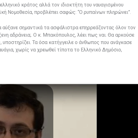
 ελληνικό κράτος αλλά τον ιδιοκτήτη του ναυαγισμένου
ϊκή Νομοθεσία, προβλέπει σαφώς: “Ο ρυπαίνων πληρώνει”.
θα αύξανε σημαντικά τα ασφάλιστρα επηρρεάζοντας όλον τον
ενη αδράνεια;. Ο κ. Μπακόπουλος, λέει πως ναι. Θα αρκούσε
, υποστηρίζει. Τα όσα κατήγγειλε ο άνθωπος που ανάγκασε
υάγια, χωρίς να χρεωθεί τίποτα το Ελληνικό Δημόσιο,