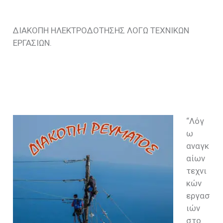
ΔΙΑΚΟΠΗ ΗΛΕΚΤΡΟΔΟΤΗΣΗΣ ΛΟΓΩ ΤΕΧΝΙΚΩΝ
ΕΡΓΑΣΙΩΝ.
“Λόγ
ω
αναγκ
αίων
τεχνι
κών
εργασ
ιών
στο