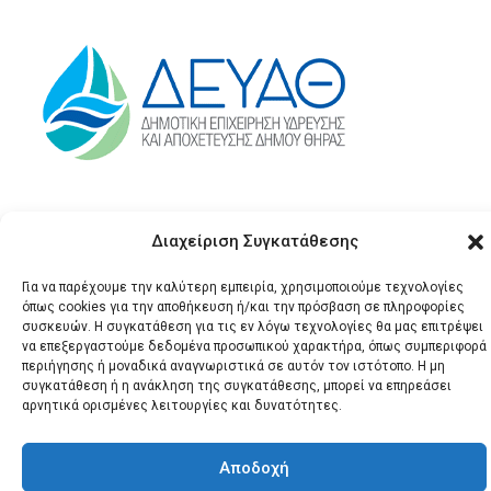
Διαχείριση Συγκατάθεσης
Για να παρέχουμε την καλύτερη εμπειρία, χρησιμοποιούμε τεχνολογίες
όπως cookies για την αποθήκευση ή/και την πρόσβαση σε πληροφορίες
συσκευών. Η συγκατάθεση για τις εν λόγω τεχνολογίες θα μας επιτρέψει
να επεξεργαστούμε δεδομένα προσωπικού χαρακτήρα, όπως συμπεριφορά
© 2026 Santonews - Όλα
περιήγησης ή μοναδικά αναγνωριστικά σε αυτόν τον ιστότοπο. Η μη
τα δικαιώματα
συγκατάθεση ή η ανάκληση της συγκατάθεσης, μπορεί να επηρεάσει
αρνητικά ορισμένες λειτουργίες και δυνατότητες.
κατοχυρωμένα.
Αποδοχή