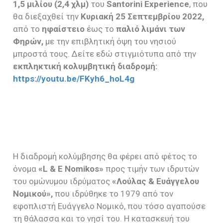
1,5 μιλίου (2,4 χλμ)
του
Santorini
Experience
, που
θα διεξαχθεί την
Κυριακή
25 Σεπτεμβρίου 2022,
από το
ηφαίστειο
έως το
παλιό λιμάνι των
Φηρών,
με την επιβλητική όψη του νησιού
μπροστά τους. Δείτε εδώ στιγμιότυπα από την
εκπληκτική κολυμβητική διαδρομή:
https
://
youtu
.
be
/
FKyh
6_
hoL
4
g
Η διαδρομή κολύμβησης θα φέρει από φέτος το
όνομα
«
L
&
E
Nomikos
»
προς τιμήν των ιδρυτών
του ομώνυμου ιδρύματος
«Λούλας & Ευάγγελου
Νομικού»,
που ιδρύθηκε το 1979 από τον
εφοπλιστή Ευάγγελο Νομικό, που τόσο αγαπούσε
τη θάλασσα και το νησί του. Η κατασκευή του