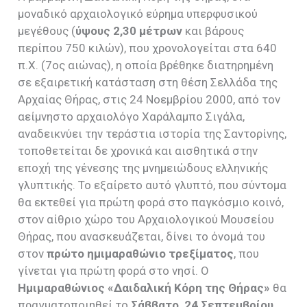
μοναδικό αρχαιολογικό εύρημα υπερφυσικού
μεγέθους (
ύψους 2,30 μέτρων
και βάρους
περίπου 750 κιλών), που χρονολογείται στα 640
π.Χ. (7ος αιώνας), η οποία βρέθηκε διατηρημένη
σε εξαιρετική κατάσταση στη θέση Σελλάδα της
Αρχαίας Θήρας, στις 24 Νοεμβρίου 2000, από τον
αείμνηστο αρχαιολόγο Χαράλαμπο Σιγάλα,
αναδεικνύει την τεράστια ιστορία της Σαντορίνης,
τοποθετείται δε χρονικά και αισθητικά στην
εποχή της γένεσης της μνημειώδους ελληνικής
γλυπτικής. Το εξαίρετο αυτό γλυπτό, που σύντομα
θα εκτεθεί για πρώτη φορά στο παγκόσμιο κοινό,
στον αίθριο χώρο του Αρχαιολογικού Μουσείου
Θήρας, που ανασκευάζεται, δίνει το όνομά του
στον
πρώτο ημιμαραθώνιο τρεξίματος
, που
γίνεται για πρώτη φορά στο νησί. Ο
Ημιμαραθώνιος «Δαιδαλική Κόρη της Θήρας»
θα
πραγματοποιηθεί το
Σάββατο, 24 Σεπτεμβρίου