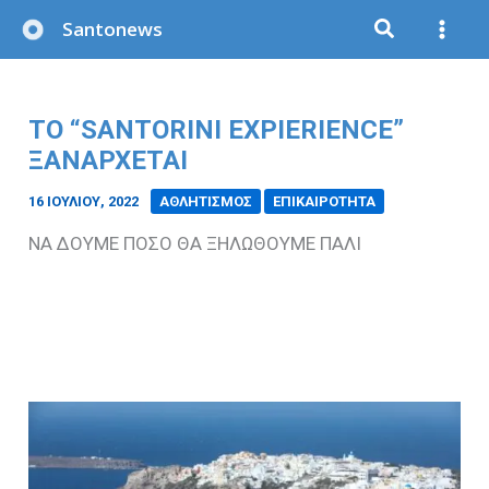
Μετάβαση
Santonews
στο
περιεχόμενο
ΤΟ “SANTORINI EXPIERIENCE”
ΞΑΝΑΡΧΕΤΑΙ
16 ΙΟΥΛΊΟΥ, 2022
/
ΑΘΛΗΤΙΣΜΟΣ
ΕΠΙΚΑΙΡΟΤΗΤΑ
ΝΑ ΔΟΥΜΕ ΠΟΣΟ ΘΑ ΞΗΛΩΘΟΥΜΕ ΠΑΛΙ