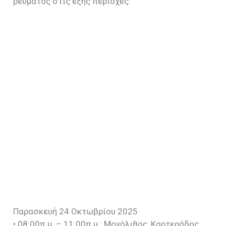
ρεύματος στις εξής περιοχές:
Παρασκευή 24 Οκτωβρίου 2025
• 08:00π.μ. – 11:00π.μ.: Μονόλιθος, Καρτεράδος,