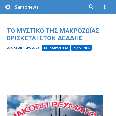
Μετάβαση
Santonews
στο
περιεχόμενο
ΤΟ ΜΥΣΤΙΚΌ ΤΗΣ ΜΑΚΡΟΖΩΪ́ΑΣ
ΒΡΊΣΚΕΤΑΙ ΣΤΟΝ ΔΕΔΔΗΕ
23 ΟΚΤΩΒΡΊΟΥ, 2025
/
ΕΠΙΚΑΙΡΟΤΗΤΑ
ΚΟΙΝΩΝΙΑ