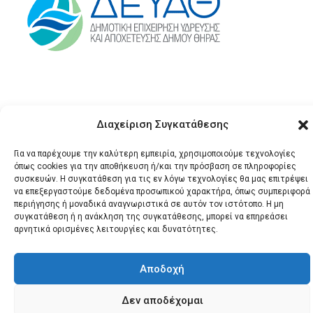
Διαχείριση Συγκατάθεσης
Για να παρέχουμε την καλύτερη εμπειρία, χρησιμοποιούμε τεχνολογίες
όπως cookies για την αποθήκευση ή/και την πρόσβαση σε πληροφορίες
© 2026 Santonews - Όλα
συσκευών. Η συγκατάθεση για τις εν λόγω τεχνολογίες θα μας επιτρέψει
να επεξεργαστούμε δεδομένα προσωπικού χαρακτήρα, όπως συμπεριφορά
τα δικαιώματα
περιήγησης ή μοναδικά αναγνωριστικά σε αυτόν τον ιστότοπο. Η μη
κατοχυρωμένα.
συγκατάθεση ή η ανάκληση της συγκατάθεσης, μπορεί να επηρεάσει
αρνητικά ορισμένες λειτουργίες και δυνατότητες.
Αποδοχή
Δεν αποδέχομαι