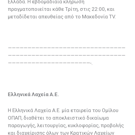
Ελλάδα. Η εβδομαδιαία κλήρωση
πραγματοποιείται κάθε Τρίτη, στις 22:00, και
μεταδίδεται απευθείας από το Μακεδονία TV.
——————————————————————————————
——————————————————————————————
—————————————————————-.
Ελληνικά Λαχεία Α.Ε.
H Ελληνικά Λαχεία Α.Ε. μία εταιρεία του Ομίλου
ΟΠΑΠ, διαθέτει το αποκλειστικό δικαίωμα
παραγωγής, λειτουργίας, κυκλοφορίας, προβολής
και διαχείρισης όλων των Κρατικών Λαχείων