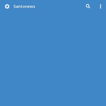
Μετάβαση
Santonews
στο
περιεχόμενο