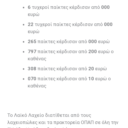
6
τυχεροί παίκτες κέρδισαν από
000
ευρώ
22
τυχεροί παίκτες κέρδισαν από
000
ευρώ
265
παίκτες κέρδισαν από
000
ευρώ
797
παίκτες κέρδισαν από
200
ευρώ ο
καθένας
308
παίκτες κέρδισαν από
20
ευρώ
070
παίκτες κέρδισαν από
10
ευρώ ο
καθένας
Το Λαϊκό Λαχείο διατίθεται από τους
λαχειοπώλες και τα πρακτορεία ΟΠΑΠ σε όλη την