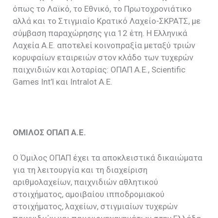
όπως το Λαϊκό, το Εθνικό, το Πρωτοχρονιάτικο
αλλά και το Στιγμιαίο Κρατικό Λαχείο-ΣΚΡΑΤΣ, με
σύμβαση παραχώρησης για 12 έτη. H Ελληνικά
Λαχεία Α.Ε. αποτελεί κοινοπραξία μεταξύ τριών
κορυφαίων εταιρειών στον κλάδο των τυχερών
παιχνιδιών και λοταρίας: ΟΠΑΠ Α.Ε., Scientific
Games Int’l και Intralot Α.Ε.
ΟΜΙΛΟΣ ΟΠΑΠ Α.Ε.
Ο Όμιλος ΟΠΑΠ έχει τα αποκλειστικά δικαιώματα
για τη λειτουργία και τη διαχείριση
αριθμολαχείων, παιχνιδιών αθλητικού
στοιχήματος, αμοιβαίου ιπποδρομιακού
στοιχήματος, λαχείων, στιγμιαίων τυχερών