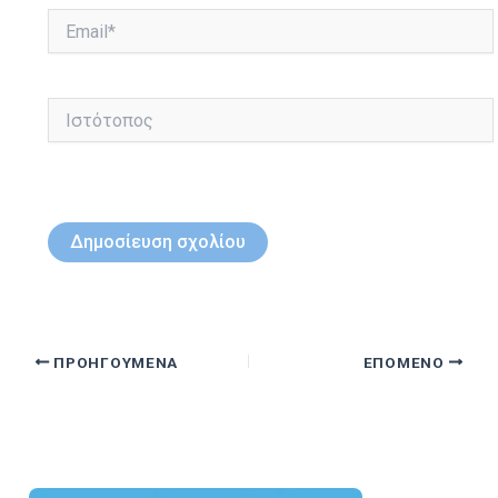
Email*
Ιστότοπος
ΠΡΟΗΓΟΎΜΕΝΑ
ΕΠΌΜΕΝΟ