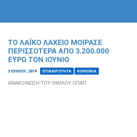
TO ΛΑΪΚΌ ΛΑΧΕΊΟ ΜΟΊΡΑΣΕ
ΠΕΡΙΣΣΌΤΕΡΑ ΑΠΌ 3.200.000
ΕΥΡΏ ΤΟΝ ΙΟΎΝΙΟ
3 ΙΟΥΛΊΟΥ, 2019
/
ΕΠΙΚΑΙΡΟΤΗΤΑ
ΚΟΙΝΩΝΙΑ
ΑΝΑΚΟΙΝΩΣΗ ΤΟΥ ΟΜΙΛΟΥ ΟΠΑΠ