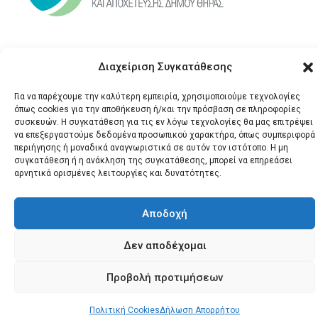
Διαχείριση Συγκατάθεσης
Για να παρέχουμε την καλύτερη εμπειρία, χρησιμοποιούμε τεχνολογίες
όπως cookies για την αποθήκευση ή/και την πρόσβαση σε πληροφορίες
συσκευών. Η συγκατάθεση για τις εν λόγω τεχνολογίες θα μας επιτρέψει
να επεξεργαστούμε δεδομένα προσωπικού χαρακτήρα, όπως συμπεριφορά
© 2026 Santonews - Όλα
περιήγησης ή μοναδικά αναγνωριστικά σε αυτόν τον ιστότοπο. Η μη
συγκατάθεση ή η ανάκληση της συγκατάθεσης, μπορεί να επηρεάσει
τα δικαιώματα
αρνητικά ορισμένες λειτουργίες και δυνατότητες.
κατοχυρωμένα.
Αποδοχή
Δεν αποδέχομαι
Προβολή προτιμήσεων
Πολιτική Cookies
Δήλωση Απορρήτου