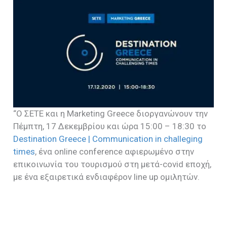
“Ο ΣΕΤΕ και η Marketing Greece διοργανώνουν την
Πέμπτη, 17 Δεκεμβρίου και ώρα 15:00 – 18:30 το
Destination Greece | Communication in challeging
times
, ένα online conference αφιερωμένο στην
επικοινωνία του τουρισμού στη μετά-covid εποχή,
με ένα εξαιρετικά ενδιαφέρον line up ομιλητών.