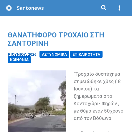
Μετάβαση
Santonews
στο
περιεχόμενο
ΘΑΝΑΤΗΦΌΡΟ ΤΡΟΧΑΊΟ ΣΤΗ
ΣΑΝΤΟΡΊΝΗ
9 ΙΟΥΝΊΟΥ, 2026
/
ΑΣΤΥΝΟΜΙΚΑ
ΕΠΙΚΑΙΡΟΤΗΤΑ
ΚΟΙΝΩΝΙΑ
“Τροχαίο δυστύχημα
σημειώθηκε χθες ( 8
Ιουνίου) τα
ξημερώματα στο
Κοντοχώρι- Φηρών ,
με θύμα έναν 50χρονο
από τον Βόθωνα.