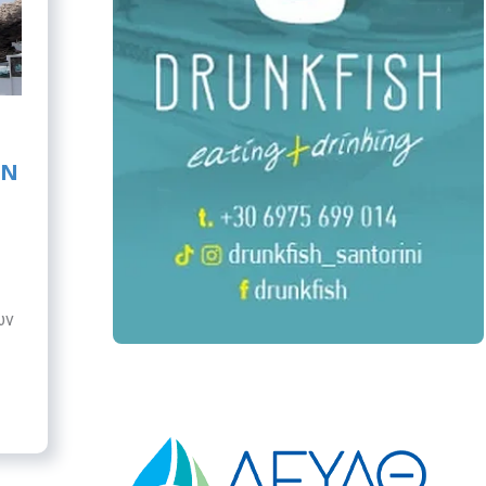
ΗΝ
ων