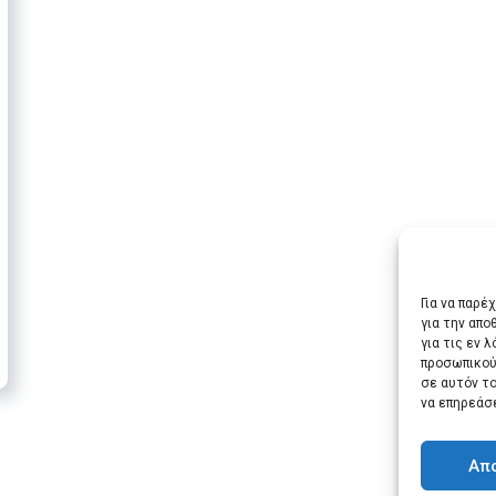
Για να παρέ
για την απ
για τις εν 
προσωπικού
σε αυτόν τ
να επηρεάσ
Απ