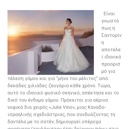
Είναι
γνωστό
πως η
Σαντορίν
η
αποτελε
ί ιδανικό
προορισ
μό για
τέλεση γάμου και για “μήνα του μέλιτος” από
δεκάδες χιλιάδες ζευγάρια κάθε χρόνο. Τώρα,
αυτό το ιδανικό φυσικό σκηνικό, απέκτησε και το
δικό του ένδυμα γάμου. Πρόκειται για αέρινα
νυφικά δια χειρός «Julie Vino», μιας Καναδο-
ισραηλινής σχεδιάστριας, που συνδυάζοντας τη
δαντέλα με το σατέν, δημιουργεί υπέροχα
φορέματα (τουλάχιστον έτσι δείχνουν πάνω στις