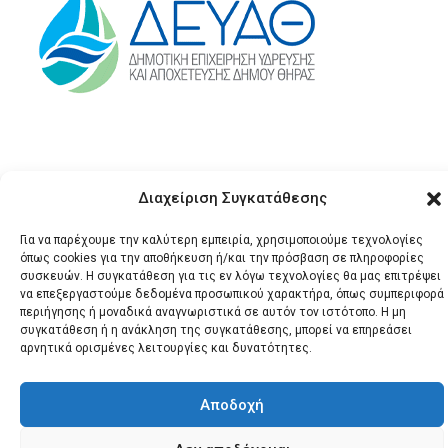
Διαχείριση Συγκατάθεσης
Για να παρέχουμε την καλύτερη εμπειρία, χρησιμοποιούμε τεχνολογίες
όπως cookies για την αποθήκευση ή/και την πρόσβαση σε πληροφορίες
© 2026 Santonews - Όλα
συσκευών. Η συγκατάθεση για τις εν λόγω τεχνολογίες θα μας επιτρέψει
να επεξεργαστούμε δεδομένα προσωπικού χαρακτήρα, όπως συμπεριφορά
τα δικαιώματα
περιήγησης ή μοναδικά αναγνωριστικά σε αυτόν τον ιστότοπο. Η μη
κατοχυρωμένα.
συγκατάθεση ή η ανάκληση της συγκατάθεσης, μπορεί να επηρεάσει
αρνητικά ορισμένες λειτουργίες και δυνατότητες.
Αποδοχή