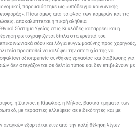
ιονομικοί, παρουσιάστηκε ως «υπόδειγμα κοινωνικής
εισφοράς». Πίσω όμως από τα φλας των καμερών και τις
ώσεις, αποκαλύπτεται η πικρή αλήθεια:
Εθνικό Σύστημα Υγείας στις Κυκλάδες καταρρέει και η
έρνηση φωτογραφίζεται δίπλα στα ερείπιά του.
επικοινωνιακά σόου και λόγια ευγνωμοσύνης προς χορηγούς,
ολιτεία προσπαθεί να καλύψει την αποτυχία της να
σφαλίσει αξιοπρεπείς συνθήκες εργασίας και διαβίωσης για
σιών δεν στεγάζονται σε δελτία τύπου και δεν επιβιώνουν με
έριφος, η Σίκινος, η Κίμωλος, η Μήλος, βασικά τμήματα των
ωπικό, με τεράστιες ελλείψεις σε ειδικότητες και με
ν αναγκών εξαρτάται είτε από την καλή θέληση λίγων