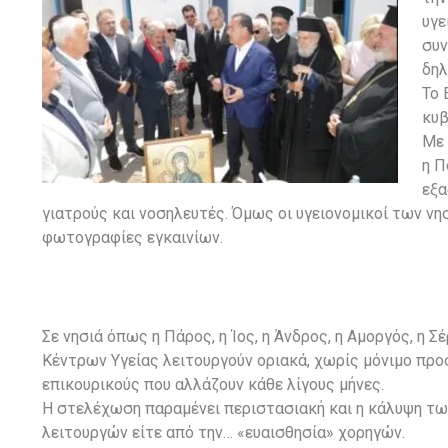
υγε
συν
δηλ
Το 
κυβ
Με 
η Π
εξα
γιατρούς και νοσηλευτές. Όμως οι υγειονομικοί των νη
φωτογραφίες εγκαινίων.
Σε νησιά όπως η Πάρος, η Ίος, η Άνδρος, η Αμοργός, η Σ
Κέντρων Υγείας λειτουργούν οριακά, χωρίς μόνιμο προσ
επικουρικούς που αλλάζουν κάθε λίγους μήνες.
Η στελέχωση παραμένει περιστασιακή και η κάλυψη τω
λειτουργών είτε από την… «ευαισθησία» χορηγών.