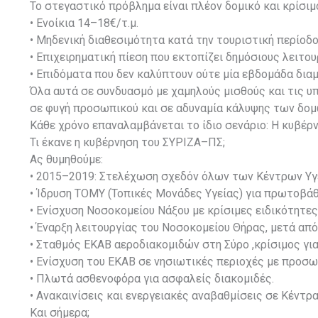
Το στεγαστικό πρόβλημα είναι πλέον δομικό και κρίσιμ
• Ενοίκια 14–18€/τ.μ.
• Μηδενική διαθεσιμότητα κατά την τουριστική περίοδ
• Επιχειρηματική πίεση που εκτοπίζει δημόσιους λειτο
• Επιδόματα που δεν καλύπτουν ούτε μία εβδομάδα δια
Όλα αυτά σε συνδυασμό με χαμηλούς μισθούς και τις υπ
σε φυγή προσωπικού και σε αδυναμία κάλυψης των δομ
Κάθε χρόνο επαναλαμβάνεται το ίδιο σενάριο: Η κυβέρν
Τι έκανε η κυβέρνηση του ΣΥΡΙΖΑ–ΠΣ;
Ας θυμηθούμε:
• 2015–2019: Στελέχωση σχεδόν όλων των Κέντρων Υγ
• Ίδρυση ΤΟΜΥ (Τοπικές Μονάδες Υγείας) για πρωτοβάθ
• Ενίσχυση Νοσοκομείου Νάξου με κρίσιμες ειδικότητες
• Έναρξη λειτουργίας του Νοσοκομείου Θήρας, μετά απ
• Σταθμός ΕΚΑΒ αεροδιακομιδών στη Σύρο ,κρίσιμος για 
• Ενίσχυση του ΕΚΑΒ σε νησιωτικές περιοχές με προσω
• Πλωτά ασθενοφόρα για ασφαλείς διακομιδές.
• Ανακαινίσεις και ενεργειακές αναβαθμίσεις σε Κέντρ
Και σήμερα;