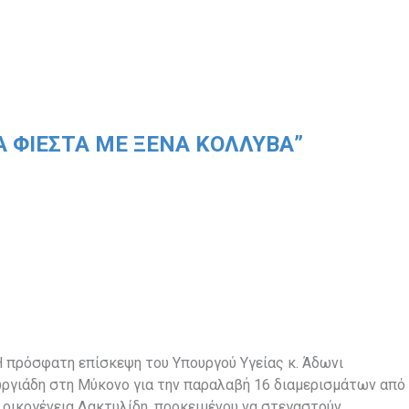
Α ΦΙΈΣΤΑ ΜΕ ΞΈΝΑ ΚΌΛΛΥΒΑ”
 πρόσφατη επίσκεψη του Υπουργού Υγείας κ. Άδωνι
ργιάδη στη Μύκονο για την παραλαβή 16 διαμερισμάτων από
 οικογένεια Δακτυλίδη, προκειμένου να στεγαστούν