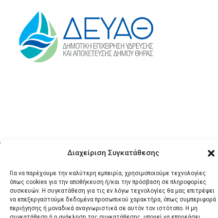
© 2026 Santonews - Όλα
Διαχείριση Συγκατάθεσης
τα δικαιώματα
Για να παρέχουμε την καλύτερη εμπειρία, χρησιμοποιούμε τεχνολογίες
κατοχυρωμένα.
όπως cookies για την αποθήκευση ή/και την πρόσβαση σε πληροφορίες
συσκευών. Η συγκατάθεση για τις εν λόγω τεχνολογίες θα μας επιτρέψει
να επεξεργαστούμε δεδομένα προσωπικού χαρακτήρα, όπως συμπεριφορά
περιήγησης ή μοναδικά αναγνωριστικά σε αυτόν τον ιστότοπο. Η μη
συγκατάθεση ή η ανάκληση της συγκατάθεσης, μπορεί να επηρεάσει