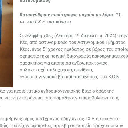
αστυνομικούς
Κατασχέθηκαν περίστροφο, μαχαίρι με λάμα -11-
εκ. και Ι.Χ.Ε. αυτοκίνητο
Συνελήφθη χθες (Δευτέρα 19 Αυγούστου 2024) στην
Κέα, από αστυνομικούς του Αστυνομικού Τμήματος
Κέας, ένας 51χρονος ημεδαπός σε βάρος του οποίο
σχηματίστηκε ποινική δικογραφία κακουργηματικού
χαρακτήρα για απόπειρα ανθρωποκτονίας,
οπλοκατοχή-οπλοχρησία, απείθεια,
ενδοοικογενειακή βία και παραβάσεις του Κ.Ο.Κ..
ίας για περιστατικό ενδοοικογενειακής βίας ο δράστης
ου κατείχε παράνομα, αποπειράθηκε να πυροβολήσει τους
.
μεσημβρινές ώρες ο 51χρονος οδηγώντας Ι.Χ.Ε. αυτοκίνητο
αθώς του είχαν αφαιρεθεί, προέβη σε σωρεία τροχονομικών