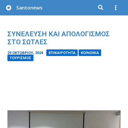
Μετάβαση
Santonews
στο
περιεχόμενο
ΣΥΝΈΛΕΥΣΗ ΚΑΙ ΑΠΟΛΟΓΙΣΜΌΣ
ΣΤΟ ΣΩΤΛΕΣ
29 ΟΚΤΩΒΡΊΟΥ, 2024
/
ΕΠΙΚΑΙΡΟΤΗΤΑ
ΚΟΙΝΩΝΙΑ
ΤΟΥΡΙΣΜΟΣ