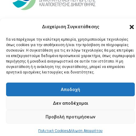
Διαχείριση Συγκατάθεσης
Για να παρέχουμε την καλύτερη εμπειρία, χρησιμοποιούμε τεχνολογίες
όπως cookies για την αποθήκευση ή/και την πρόσβαση σε πληροφορίες
συσκευών. Η συγκατάθεση για τις εν λόγω τεχνολογίες θα μας επιτρέψει
να επεξεργαστούμε δεδομένα προσωπικού χαρακτήρα, όπως συμπεριφορά
περιήγησης ή μοναδικά αναγνωριστικά σε αυτόν τον ιστότοπο. Η μη
© 2026 Santonews - Όλα
συγκατάθεση ή η ανάκληση της συγκατάθεσης, μπορεί να επηρεάσει
αρνητικά ορισμένες λειτουργίες και δυνατότητες.
τα δικαιώματα
κατοχυρωμένα.
Αποδοχή
Δεν αποδέχομαι
Προβολή προτιμήσεων
Πολιτική Cookies
Δήλωση Απορρήτου