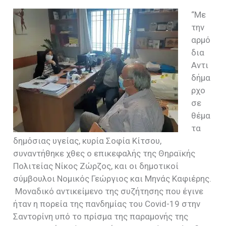
“Με
την
αρμό
δια
Αντι
δήμα
ρχο
σε
θέμα
τα
δημόσιας υγείας, κυρία Σοφία Κίτσου,
συναντήθηκε χθες ο επικεφαλής της Θηραϊκής
Πολιτείας Νίκος Ζώρζος, και οι δημοτικοί
σύμβουλοι Νομικός Γεώργιος και Μηνάς Καφιέρης.
Μοναδικό αντικείμενο της συζήτησης που έγινε
ήταν η πορεία της πανδημίας του Covid-19 στην
Σαντορίνη υπό το πρίσμα της παραμονής της